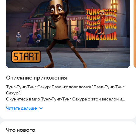
Скриншоты
Описание приложения
Тунг-Тунг-Тунг Сахур: Пазл -головоломка "Пазл-Тунг-Тунг
Сахур".
Окунитесь в мир Тунг-Тунг-Тунг Сахура с этой веселой и
увлекательной игрой-головоломкой! Испытайте свой ум и
Читать дальше
получите удовольствие от решения головоломок с
потрясающими изображениями из серии Tung Tung Tung
Sahur. Независимо от того, являетесь ли вы любителем
Что нового
головоломок или фанатом Tung Tung Tung Sahur, эта игра
предлагает бесконечные часы развлечений, когда вы будете