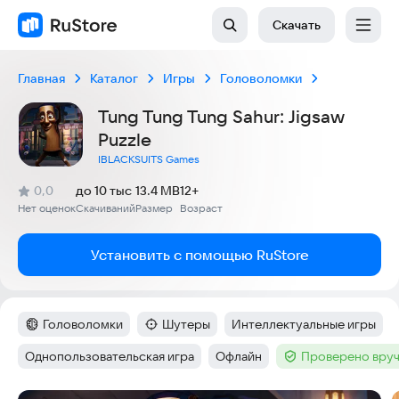
Скачать
Главная
Каталог
Игры
Головоломки
Tung Tung Tung Sahur: Jigsaw
Puzzle
IBLACKSUITS Games
(
)
0,0
до 10 тыс
13.4 MB
12+
Рейтинг:
Нет оценок
Скачиваний
Размер
Возраст
:
:
:
Установить с помощью RuStore
Головоломки
Шутеры
Интеллектуальные игры
Категория
:
Категория
:
Тег
:
Однопользовательская игра
Офлайн
Проверено вруч
Тег
:
Тег
:
Тег
: