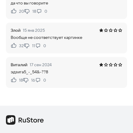
да что вы говорите
20
18
0
Нравится:
Не нравится:
Злой
15 янв 2025
Вообще не соответствует картинке
32
11
0
Нравится:
Не нравится:
Виталий
17 сен 2024
эдзига5_-_54&-??8
18
16
0
Нравится:
Не нравится: