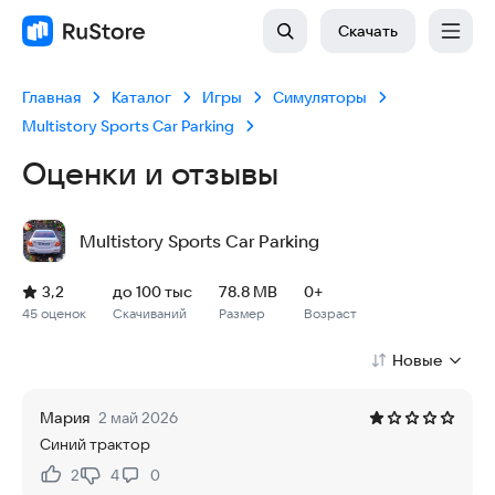
Скачать
Главная
Каталог
Игры
Симуляторы
Multistory Sports Car Parking
Оценки и отзывы
Multistory Sports Car Parking
Рейтинг: 3,2, 45 оценок
Скачиваний: до 100 тыс
Размер файла: 78.8 MB
Возрастное ограничение: 78.8 MB
3,2
до 100 тыс
78.8 MB
0+
45 оценок
Скачиваний
Размер
Возраст
Новые
Мария
2 май 2026
Синий трактор
2
4
0
Нравится:
Не нравится: