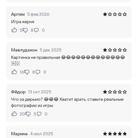
Артем
5 фев 2026
Игра херня
5
8
0
Нравится:
Не нравится:
Мавлудахон
5 дек 2025
Картинка не правильная 😂😂😂😂😂😂😂😂😂😂😂😂😂
🇭🇺
16
8
0
Нравится:
Не нравится:
Фёдор
13 окт 2025
Что за дерьмо? 😂😂😂 Хватит врать, ставьте реальные
фотографии из игры
20
5
0
Нравится:
Не нравится:
Марина
4 июл 2025