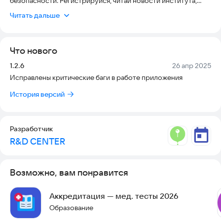
безопасности. Регистрируйся, читай новости института,
посещай события, мероприятия, дни открытых дверей,
Читать дальше
отмечайся на мероприятии и зарабатывай ИКТИБ-коины,
которые можно потратить в магазине на крутой мерч!
Что нового
Версия:
Дата:
1.2.6
26 апр 2025
Исправлены критические баги в работе приложения
История версий
Разработчик
R&D CENTER
Возможно, вам понравится
Аккредитация — мед. тесты 2026
Образование