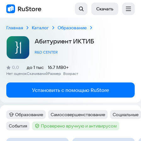
Скачать
Главная
Каталог
Образование
Абитуриент ИКТИБ
R&D CENTER
(
)
0,0
до 1 тыс
16.7 MB
0+
Рейтинг:
Нет оценок
Скачиваний
Размер
Возраст
:
:
:
Установить с помощью RuStore
Образование
Самосовершенствование
Социальные
Категория
:
Тег
:
Тег
:
События
Проверено вручную и антивирусом
Тег
:
Тег
: