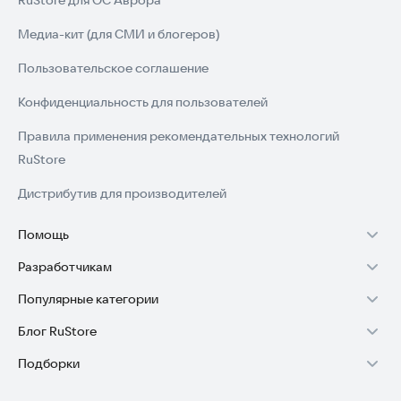
RuStore для ОС Аврора
Медиа-кит (для СМИ и блогеров)
Пользовательское соглашение
Конфиденциальность для пользователей
Правила применения рекомендательных технологий
RuStore
Дистрибутив для производителей
Помощь
Разработчикам
Установка RuStore на TV
Популярные категории
Зарабатывать с RuStore
Установка RuStore на телефон
Блог RuStore
Игры для Android
Стать разработчиком
Установка RuStore в машину
Подборки
Обзоры игр для Android 2025
Приложения банков
Доступ к RuStore Консоль
Помощь пользователям RuStore
Игровой набор