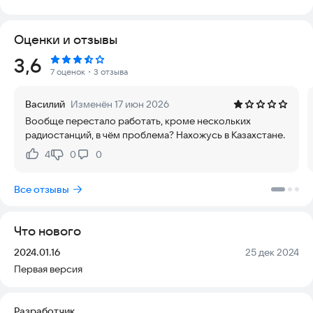
бесплатно, без необходимости регистрации, с доступом к
плейлистам 🙂.
Оценки и отзывы
В приложении собраны радиостанции самых разных жанров:
Рейтинг:
3,6
джаз, ретро, поп, рэп, клубная музыка, классика, шансон,
7 оценок
・3 отзыва
авто, «Дифм» и музыка 90-х годов.
Василий
Изменён 17 июн 2026
Слушать радио и музыку на телефоне онлайн — это не
Вообще перестало работать, кроме нескольких
только модно, но и крайне удобно.
радиостанций, в чём проблема? Нахожусь в Казахстане.
Что сейчас играет в эфире? Какая песня звучала на «Ди фм»
4
0
0
Нравится:
Не нравится:
или «Просто радио»? Ответы на эти вопросы вы найдете в
разделе «Плейлист радио». Ставьте лайк радио «Лайк»! В
Все отзывы
нашем каталоге представлены FM-радио России и Европы,
станции Москвы и Санкт-Петербурга в полном объеме, а
также более 100 станций с плейлистами, включая онлайн-
Что нового
радио «Рекорд».
Версия:
Дата:
2024.01.16
25 дек 2024
В приложении вы можете слушать как мировое радио, так и
Первая версия
местные станции. Без ограничений, бесплатно, в высоком
качестве и без рекламы.
Разработчик