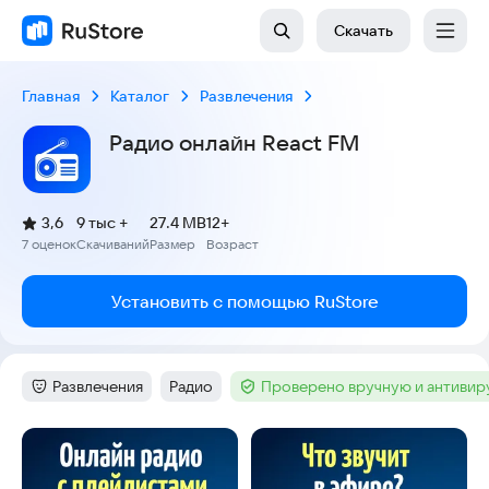
Скачать
Главная
Каталог
Развлечения
Радио онлайн React FM
(
)
3,6
9 тыс +
27.4 MB
12+
Рейтинг:
7 оценок
Скачиваний
Размер
Возраст
:
:
:
Установить с помощью RuStore
Развлечения
Радио
Проверено вручную и антиви
Категория
:
Тег
:
Тег
:
Скриншоты