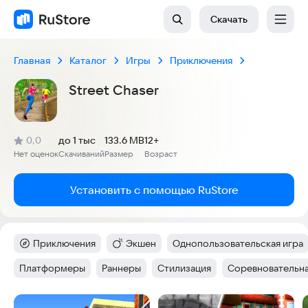
Скачать
Главная
Каталог
Игры
Приключения
Street Chaser
(
)
0,0
до 1 тыс
133.6 MB
12+
Рейтинг:
Нет оценок
Скачиваний
Размер
Возраст
:
:
:
Установить с помощью RuStore
Приключения
Экшен
Однопользовательская игра
Категория
:
Категория
:
Тег
:
Платформеры
Раннеры
Стилизация
Соревновательна
Тег
:
Тег
:
Тег
:
Тег
:
Скриншоты