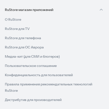
Разнообразные миссии и типы игрового процесса
Режимы погони, заданий и многопользовательских
RuStore магазин приложений
соревнований
Настройка аватара
О RuStore
Система бонусов и улучшений
Возможность соревноваться с друзьями
RuStore для TV
Быстрое управление и динамичный геймплей
Реалистичная 3D-графика
RuStore для телефона
RuStore для ОС Аврора
Скачайте игру прямо сейчас и начните свое приключение!
Медиа-кит (для СМИ и блогеров)
Пользовательское соглашение
Конфиденциальность для пользователей
Правила применения рекомендательных технологий
RuStore
Дистрибутив для производителей