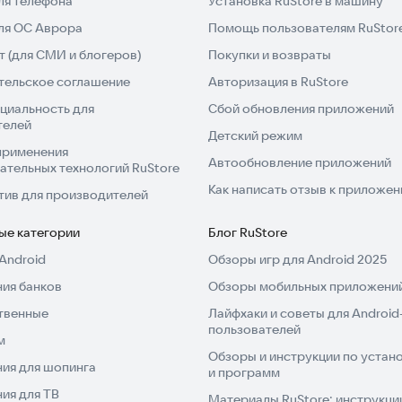
ля телефона
Установка RuStore в машину
для ОС Аврора
Помощь пользователям RuStor
 (для СМИ и блогеров)
Покупки и возвраты
тельское соглашение
Авторизация в RuStore
циальность для
Сбой обновления приложений
телей
Детский режим
применения
Автообновление приложений
ательных технологий RuStore
Как написать отзыв к приложе
тив для производителей
ые категории
Блог RuStore
Android
Обзоры игр для Android 2025
ия банков
Обзоры мобильных приложений
твенные
Лайфхаки и советы для Android
пользователей
м
Обзоры и инструкции по устано
ия для шопинга
и программ
ия для ТВ
Материалы RuStore: инструкци