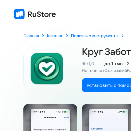
Главная
Каталог
Полезные инструменты
Круг Забо
(
)
0,0
до 1 тыс
2
Рейтинг:
Нет оценок
Скачиваний
Р
:
:
Установить с помо
Скриншоты