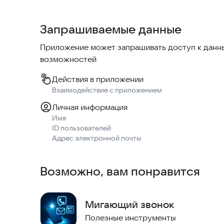
Что умеет приложение:
Запрашиваемые данные
• вход по email с кодом подтверждения;
• безопасная привязка устройств;
Приложение может запрашивать доступ к данны
• приглашение участников в Круг Заботы;
возможностей
• отправка статуса «Я живой!» сразу всем участ
• необязательное текстовое сообщение к обнов
Действия в приложении
• история событий и подтверждений;
Взаимодействие с приложением
• push-уведомления для быстрой связи.
Личная информация
Имя
Приложение подходит для семейного использов
ID пользователей
Адрес электронной почты
Возможно, вам понравится
Мигающий звонок
Полезные инструменты