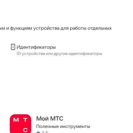
м и функциям устройства для работы отдельных
никам круга;
лению статуса;
Идентификаторы
ID устройства или другие идентификаторы
ания, когда важно быстро и понятно сообщить
Мой МТС
Полезные инструменты
3,5