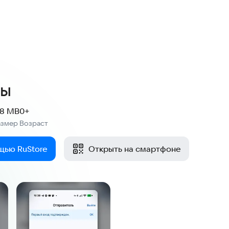
ты
.8 MB
0+
азмер
Возраст
:
щью RuStore
Открыть на смартфоне