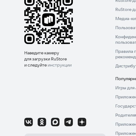
RuStore д
RuStore 
Медиа-кит
Пользова
Конфиден
пользова
Правила 
Наведите камеру
рекоменд
для загрузки RuStore
и следуйте
инструкции
Дистрибу
Популярн
Игры для 
Приложен
Государс
Родителя
Приложен
Приложен