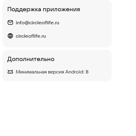
Улучшили историю событий и обработку
Поддержка приложения
уведомлений.
info@circleoflife.ru
circleoflife.ru
Дополнительно
Минимальная версия Android:
8
Карта расстояний
Транспорт и навигация
4,0