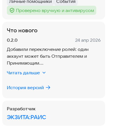
Личные помощники
События
Тег
:
Тег
:
Проверено вручную и антивирусом
Тег
:
Что нового
Версия:
Дата:
0.2.0
24 апр 2026
Добавили переключение ролей: один
аккаунт может быть Отправителем и
Принимающим.
Читать дальше
Если отправитель не подтвердил статус в
назначенное окно, участники Круга заботы
История версий
получают тревожное уведомление и
письмо.
Разработчик
Убрали вход через push: теперь вход
ЭКЗИТА:РАИС
выполняется только по коду из email.