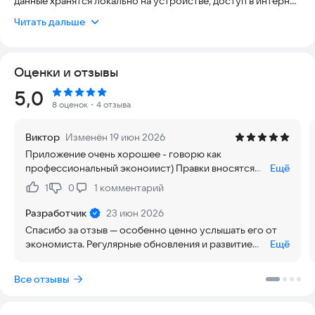
данные хранятся локально на устройстве, доступ в интернет
не обязателен.
Читать дальше
Возможности:
• Учёт доходов и расходов по категориям
Оценки и отзывы
• Установка лимитов на месяц и на отдельные категории
• Накопления с возможностью перевода в бюджет
Рейтинг:
5,0
• Аналитика с графиками за выбранный период
8 оценок
・4 отзыва
• Сравнение доходов и расходов с предыдущим периодом
• Список дел и покупок
Виктор
Изменён 19 июн 2026
• Анализатор осознанных покупок (на основе 6 вопросов)
Приложение очень хорошее - говорю как
• Экспорт и импорт данных в JSON и CSV
профессиональный эконоиист) Правки вносятся
Ещё
• Ручная корректировка начальных и конечных остатков
оперативно, обновления довольно частые, развитие
• Светлая тема (включается в Настройках, выбор
1
0
1
комментарий
Нравится:
Не нравится:
функционала имеется, что упрощает анализ своих трат
сохраняется)
и доходов, даже возможности для оценки
• Адаптация под увеличенный системный шрифт
Разработчик
23 июн 2026
необходимости трат по психологии имеются) Советую
Спасибо за отзыв — особенно ценно услышать его от
установить, кому важно и нужно оценивать свои
Приложение не требует авторизации, не собирает и не
экономиста. Регулярные обновления и развитие
Ещё
финансовые возможности - еще и оцените траты,
передаёт никакие данные третьим лицам.
функционала для меня — способ сделать анализ трат
насколько нужны)
ещё прозрачнее и удобнее. Рад, что психологический
Все отзывы
анализатор тоже оказался полезен. Приятного
использования!