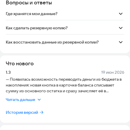
Вопросы и ответы
Где хранятся мои данные?
Все ваши финансовые данные хранятся локально на
устройстве и не передаются третьим лицам. Приложение
Как сделать резервную копию?
работает полностью автономно.
Перейдите в Настройки → Данные → Сохранить резервную
копию (JSON). Файл сохранится в папку «Загрузки» на вашем
Как восстановить данные из резервной копии?
устройстве.
Перейдите в Настройки → Данные → Восстановить из
резервной копии (JSON) и выберите ранее сохранённый
файл.
Что нового
Версия:
Дата:
1.3
19 июн 2026
— Появилась возможность переводить деньги из бюджета в
накопления: новая кнопка в карточке баланса списывает
сумму из основного остатка и сразу зачисляет её в
накопления. Перевод не даёт уйти в минус и показывает
Читать дальше
доступный остаток.
— Для таких переводов добавлена системная категория «💸
История версий
Перевод в накопления» (защищена от редактирования и
удаления).
— В аналитике теперь можно смотреть графики по дням,