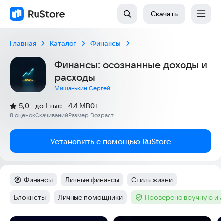
Скачать
Главная
Каталог
Финансы
Финансы: осознанные доходы и
расходы
Мишанькин Сергей
(
)
5,0
до 1 тыс
4.4 MB
0+
Рейтинг:
8 оценок
Скачиваний
Размер
Возраст
:
:
:
Установить с помощью RuStore
Финансы
Личные финансы
Стиль жизни
Категория
:
Тег
:
Тег
:
Блокноты
Личные помощники
Проверено вручную и
Тег
:
Тег
:
Тег
: