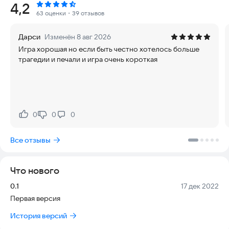
Рейтинг:
4,2
63 оценки
・39 отзывов
...Возможно ли выбраться из Омска?
Дарси
Изменён 8 авг 2026
Игра хорошая но если быть честно хотелось больше
трагедии и печали и игра очень короткая
0
0
0
Нравится:
Не нравится:
Все отзывы
Что нового
Версия:
Дата:
0.1
17 дек 2022
Первая версия
История версий