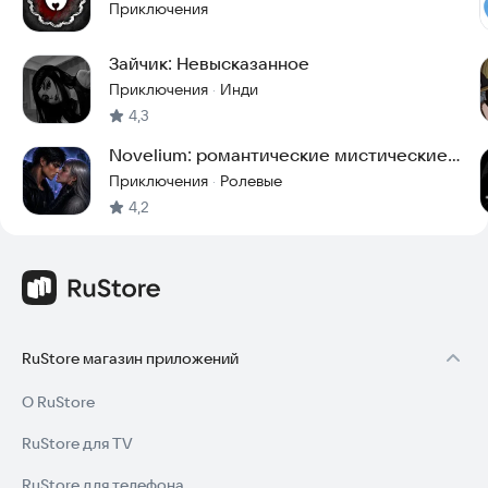
Приключения
Зайчик: Невысказанное
Приключения
Инди
·
4,3
Novelium: романтические мистические
истории
Приключения
Ролевые
·
4,2
RuStore магазин приложений
О RuStore
RuStore для TV
RuStore для телефона