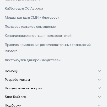
RuStore для ОС Аврора
Медиа-кит (для СМИ и блогеров)
Пользовательское соглашение
Конфиденциальность для пользователей
Правила применения рекомендательных технологий
RuStore
Дистрибутив для производителей
Помощь
Разработчикам
Установка RuStore на TV
Популярные категории
Зарабатывать с RuStore
Установка RuStore на телефон
Блог RuStore
Игры для Android
Стать разработчиком
Установка RuStore в машину
Подборки
Обзоры игр для Android 2025
Приложения банков