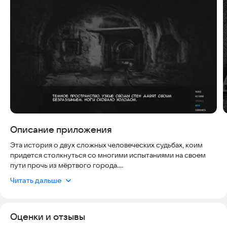
Скриншоты
Описание приложения
Эта история о двух сложных человеческих судьбах, коим
придется столкнуться со многими испытаниями на своем
пути прочь из мёртвого города.
Читать дальше
Главные герои — Элла и Ди, эти двое прошли вместе через
многое, а потому... они не представляют будущее друг без
друга. Действо происходит в 2033 году, когда Омск уже был
Оценки и отзывы
обречён. Тем не менее город всё ещё хранит в себе тайну,
которую до сих пор никто не смог разгадать.