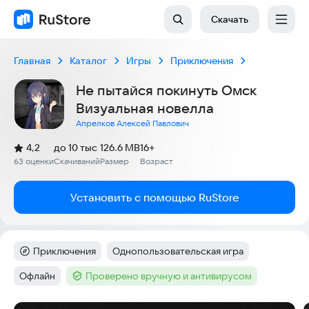
Скачать
Главная
Каталог
Игры
Приключения
Не пытайся покинуть Омск
Визуальная новелла
Апрелков Алексей Павлович
(
)
4,2
до 10 тыс
126.6 MB
16+
Рейтинг:
63 оценки
Скачиваний
Размер
Возраст
:
:
:
Установить с помощью RuStore
Приключения
Однопользовательская игра
Категория
:
Тег
:
Офлайн
Проверено вручную и антивирусом
Тег
:
Тег
: