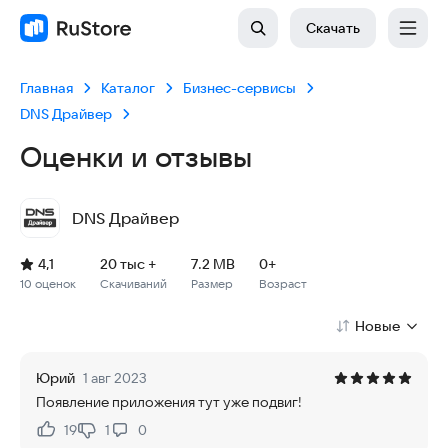
Скачать
Главная
Каталог
Бизнес-сервисы
DNS Драйвер
Оценки и отзывы
DNS Драйвер
Рейтинг: 4,1, 10 оценок
Скачиваний: 20 тыс +
Размер файла: 7.2 MB
Возрастное ограничение: 7.2 MB
4,1
20 тыс +
7.2 MB
0+
10 оценок
Скачиваний
Размер
Возраст
Новые
Юрий
1 авг 2023
Появление приложения тут уже подвиг!
19
1
0
Нравится:
Не нравится: