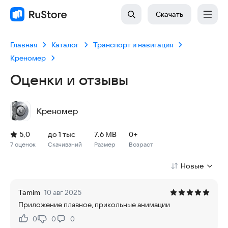
Скачать
Главная
Каталог
Транспорт и навигация
Креномер
Оценки и отзывы
Креномер
Рейтинг: 5,0, 7 оценок
Скачиваний: до 1 тыс
Размер файла: 7.6 MB
Возрастное ограничение: 7.6 MB
5,0
до 1 тыс
7.6 MB
0+
7 оценок
Скачиваний
Размер
Возраст
Новые
Tamim
10 авг 2025
Приложение плавное, прикольные анимации
0
0
0
Нравится:
Не нравится: