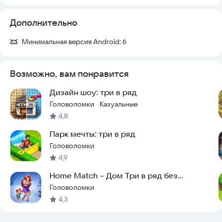
Дополнительно
Минимальная версия Android:
6
Возможно, вам понравится
Дизайн шоу: три в ряд
Головоломки
Казуальные
·
4,8
Парк мечты: три в ряд
Головоломки
4,9
Home Match – Дом Три в ряд без
интернета
Головоломки
4,3