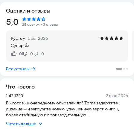
встречайте очаровательных гостей.
Оценки и отзывы
Каждая новая глава открывает новых персонажей и сюжеты, а
для любителей головоломок приготовлены увлекательные
Рейтинг:
5,0
уровни с забавными бустерами и эффектными
25 оценок
・3 отзыва
комбинациями.
Украшайте комнаты на свой вкус, создавайте уют и
Рустем
6 авг 2026
открывайте тайны, скрытые в стенах особняка.
Супер 👍
А забавный питомец станет вашим верным спутником!
0
0
0
Нравится:
Не нравится:
Все отзывы
Что нового
Версия:
Дата:
1.43.1733
2 июл 2026
Вы готовы к очередному обновлению? Тогда задержите
дыхание — и загрузите новую, улучшенную версию игры,
более стабильную и производительную.
Только начинаете играть? Тогда вам тем более понравится!
Читать дальше