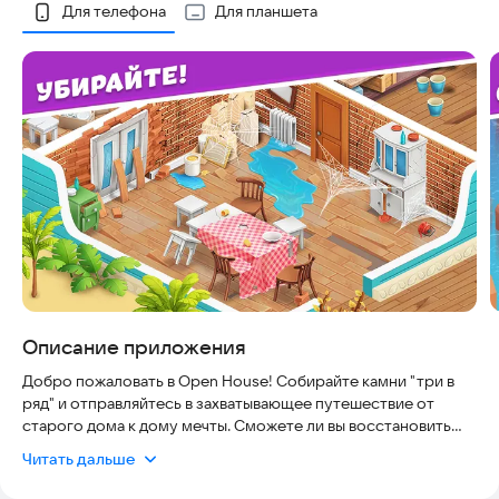
Скриншоты
Для телефона
Для планшета
Описание приложения
Добро пожаловать в Open House! Собирайте камни "три в
ряд" и отправляйтесь в захватывающее путешествие от
старого дома к дому мечты. Сможете ли вы восстановить
его? Познакомьтесь с Оскаром — энергичным и
Читать дальше
добродушным парнем, которому нужна ваша помощь в
ремонте. Проходите уникальные уровни, помогайте ему и