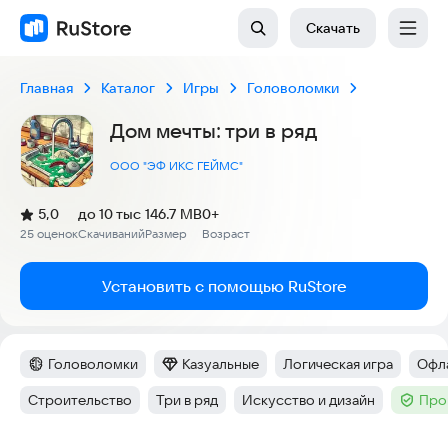
Скачать
Главная
Каталог
Игры
Головоломки
Дом мечты: три в ряд
ООО "ЭФ ИКС ГЕЙМС"
(
)
5,0
до 10 тыс
146.7 MB
0+
Рейтинг:
25 оценок
Скачиваний
Размер
Возраст
:
:
:
Установить с помощью RuStore
Головоломки
Казуальные
Логическая игра
Офл
Категория
:
Категория
:
Тег
:
Тег
:
Строительство
Три в ряд
Искусство и дизайн
Про
Тег
:
Тег
:
Тег
:
Тег
: