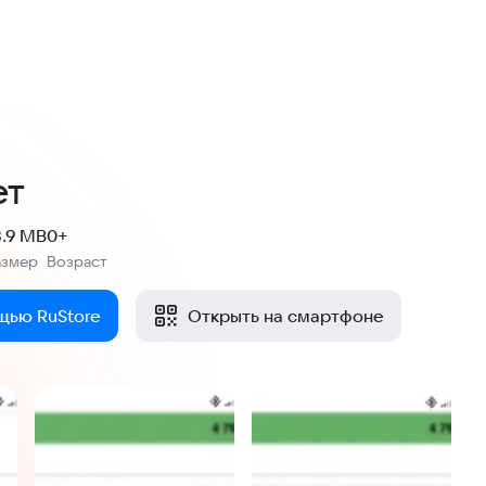
ет
8.9 MB
0+
азмер
Возраст
:
щью RuStore
Открыть на смартфоне