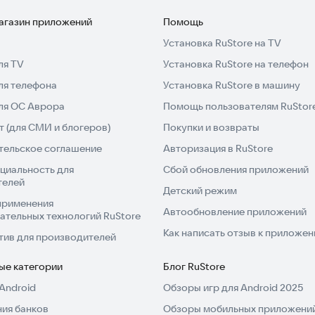
магазин приложений
Помощь
Установка RuStore на TV
ля TV
Установка RuStore на телефон
ля телефона
Установка RuStore в машину
для ОС Аврора
Помощь пользователям RuStor
 (для СМИ и блогеров)
Покупки и возвраты
тельское соглашение
Авторизация в RuStore
циальность для
Сбой обновления приложений
телей
Детский режим
применения
Автообновление приложений
ательных технологий RuStore
Как написать отзыв к приложе
тив для производителей
ые категории
Блог RuStore
Android
Обзоры игр для Android 2025
ия банков
Обзоры мобильных приложений