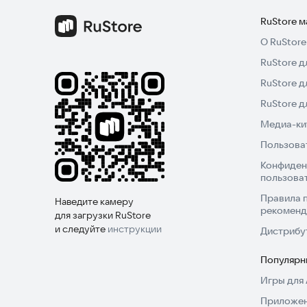
RuStore 
О RuStore
RuStore д
RuStore д
RuStore 
Медиа-кит
Пользова
Конфиден
пользова
Правила 
Наведите камеру
рекоменд
для загрузки RuStore
и следуйте
инструкции
Дистрибу
Популярн
Игры для 
Приложен