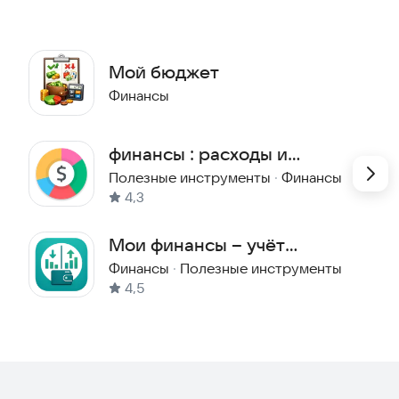
оды между счетами.
Мой бюджет
Финансы
.rustore.ru/catalog/app/com.ipg.MyBudget
)
финансы : расходы и
доходы
Полезные инструменты
·
Финансы
ных.
4,3
невного использования.
Мои финансы – учёт
 для контроля расходов.
расходов и доходов
Финансы
·
Полезные инструменты
4,5