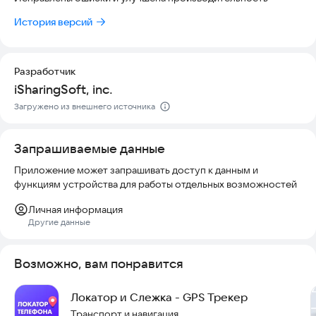
Попробуйте iSharing для уверенности в безопасности
История версий
близких.
Разработчик
iSharingSoft, inc.
Загружено из внешнего источника
Запрашиваемые данные
Приложение может запрашивать доступ к данным и
функциям устройства для работы отдельных возможностей
Личная информация
Другие данные
Возможно, вам понравится
Локатор и Cлежка - GPS Трекер
Транспорт и навигация