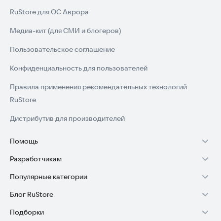
RuStore для ОС Аврора
Медиа-кит (для СМИ и блогеров)
Пользовательское соглашение
Конфиденциальность для пользователей
Правила применения рекомендательных технологий
RuStore
Дистрибутив для производителей
Помощь
Разработчикам
Установка RuStore на TV
Популярные категории
Зарабатывать с RuStore
Установка RuStore на телефон
Блог RuStore
Игры для Android
Стать разработчиком
Установка RuStore в машину
Подборки
Обзоры игр для Android 2025
Приложения банков
Доступ к RuStore Консоль
Помощь пользователям RuStore