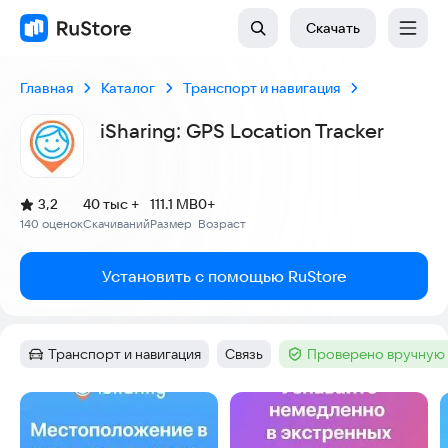
Скачать
Главная
Каталог
Транспорт и навигация
iSharing: GPS Location Tracker
(
)
3,2
40 тыс +
111.1 MB
0+
Рейтинг:
140 оценок
Скачиваний
Размер
Возраст
:
:
:
Установить с помощью RuStore
Транспорт и навигация
Связь
Проверено вручную 
Категория
:
Тег
:
Тег
:
Скриншоты