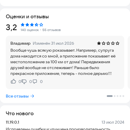
устройства, контролируя безопасность всей семьи.
Оценки и отзывы
С помощью iSharing вы получаете:
- Просмотр местоположения членов семьи на частной
Рейтинг:
3,2
карте в режиме реального времени
140 оценок
・55 отзывов
- Мгновенные уведомления о прибытии или уходе из
заданной точки, что избавляет от необходимости постоянно
Владимир
Изменён 31 июл 2026
спрашивать «Где ты?»
Вообще чушь всякую роказывает. Например, супруга
- Автоматические оповещения, когда родственник
дома находится со мной, а приложение показывает её
находится рядом (идеально для предотвращения потери
местоположение за 100 км от дома! Передвижения
детей)
друзей вообще не отслеживает! Раньше было
- Поиск потерянного или украденного телефона через
прекрасное приложение, теперь - полное дерьмо!!!
функцию «Найди мой телефон»
- Возможность отправить сигнал тревоги в экстренной
0
0
0
Нравится:
Не нравится:
ситуации простым встряхиванием телефона
- Превращение устройства в рацию с бесплатными
Все отзывы
голосовыми сообщениями через iSharing finder
- Доступ к истории перемещений семьи за последние 90
дней
Что нового
Приложение iSharing следует использовать только при
Версия:
Дата:
11.19.0.1
13 июл 2024
взаимном согласии всех участников.
Исправлены ошибки и улучшена производительность