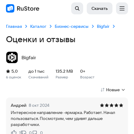
Скачать
Главная
Каталог
Бизнес-сервисы
Bigfair
Оценки и отзывы
Bigfair
Рейтинг: 5,0, 6 оценок
Скачиваний: до 1 тыс
Размер файла: 135.2 MB
Возрастное ограничение: 135.2 MB
5,0
до 1 тыс
135.2 MB
0+
6 оценок
Скачиваний
Размер
Возраст
Новые
Андрей
8 окт 2024
Интересное направление -ярмарка. Работает. Начал
пользоваться. Посмотрим, чем удивят дальше
разработчики.
1
0
0