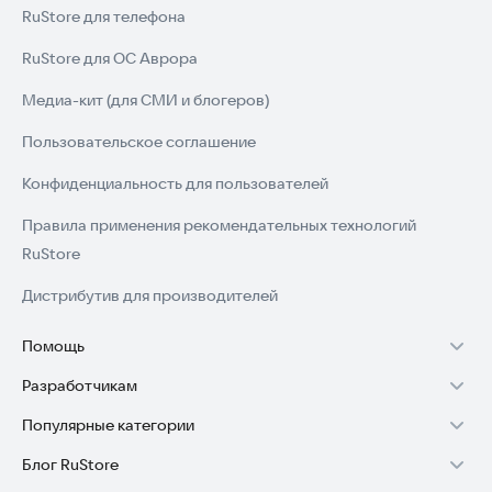
RuStore для телефона
RuStore для ОС Аврора
Медиа-кит (для СМИ и блогеров)
Пользовательское соглашение
Конфиденциальность для пользователей
Правила применения рекомендательных технологий
RuStore
Дистрибутив для производителей
Помощь
Разработчикам
Установка RuStore на TV
Популярные категории
Зарабатывать с RuStore
Установка RuStore на телефон
Блог RuStore
Игры для Android
Стать разработчиком
Установка RuStore в машину