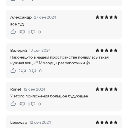
Нравится:
Не нравится:
Александр
27 сен 2024
все гуд
1
0
0
Нравится:
Не нравится:
Валерий
13 сен 2024
Наконец-то в нашем пространстве появилась такая
нужная вещь!!! Молодцы разработчики 👍
2
0
0
Нравится:
Не нравится:
Runet
12 сен 2024
У этого приложения большое будующее
1
0
0
Нравится:
Не нравится:
Leeswap
12 сен 2024