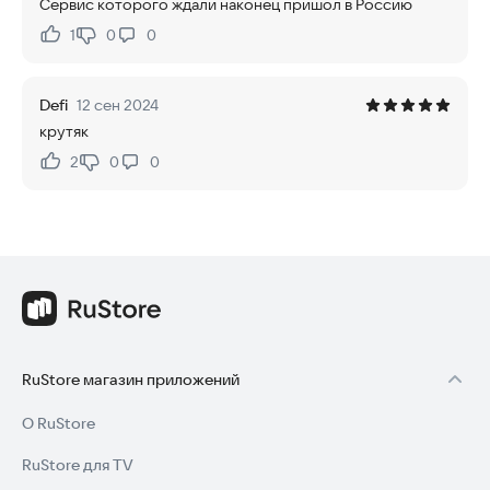
Сервис которого ждали наконец пришол в Россию
1
0
0
Нравится:
Не нравится:
Defi
12 сен 2024
крутяк
2
0
0
Нравится:
Не нравится:
RuStore магазин приложений
О RuStore
RuStore для TV