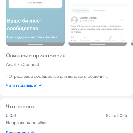
Описание приложения
Analitika Connect
- Отраслевое сообщество для делового общения
- Площадка для обмена новостями, экспертизой, аналитикой
Читать дальше
индустрии
- Профильные онлайн-мероприятия
- Удобный сервис Лидсканирование на выставке для сбора и
Что нового
обмена контактами
- Новый раздел Матчмейкинг с рекомендованными
Версия:
Дата:
5.0.0
8 апр 2026
целевыми контактами
Исправлены ошибки
Все версии