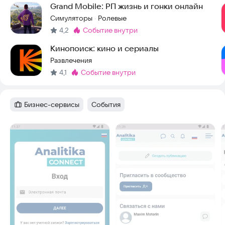
Grand Mobile: РП жизнь и гонки онлайн
Симуляторы
Ролевые
·
4,2
событие внутри
Метка
:
Кинопоиск: кино и сериалы
Развлечения
4,1
событие внутри
Метка
:
Бизнес-сервисы
События
Категория
:
Тег
:
Скриншоты