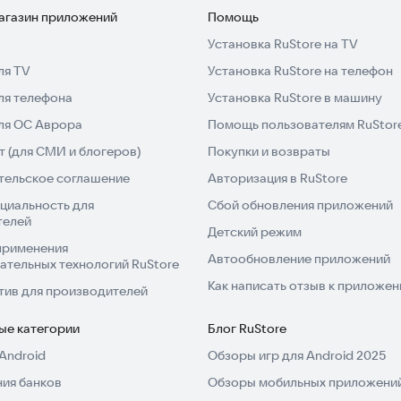
магазин приложений
Помощь
Установка RuStore на TV
ля TV
Установка RuStore на телефон
ля телефона
Установка RuStore в машину
для ОС Аврора
Помощь пользователям RuStor
 (для СМИ и блогеров)
Покупки и возвраты
тельское соглашение
Авторизация в RuStore
циальность для
Сбой обновления приложений
телей
Детский режим
применения
Автообновление приложений
ательных технологий RuStore
Как написать отзыв к приложе
тив для производителей
ые категории
Блог RuStore
Android
Обзоры игр для Android 2025
ия банков
Обзоры мобильных приложений