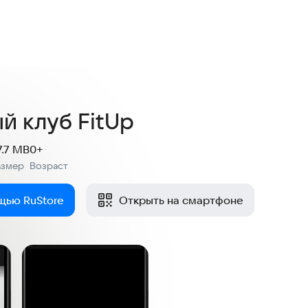
й клуб FitUp
7.7 MB
0+
азмер
Возраст
:
щью RuStore
Открыть на смартфоне