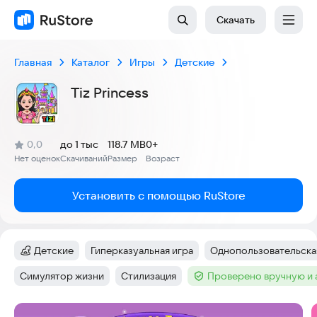
Скачать
Главная
Каталог
Игры
Детские
Tiz Princess
(
)
0,0
до 1 тыс
118.7 MB
0+
Рейтинг:
Нет оценок
Скачиваний
Размер
Возраст
:
:
:
Установить с помощью RuStore
Детские
Гиперказуальная игра
Однопользовательска
Категория
:
Тег
:
Тег
:
Симулятор жизни
Стилизация
Проверено вручную и
Тег
:
Тег
:
Тег
:
Скриншоты