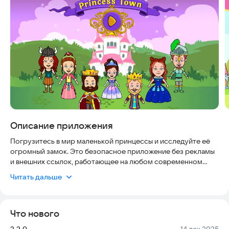
Описание приложения
Погрузитесь в мир маленькой принцессы и исследуйте её
огромный замок. Это безопасное приложение без рекламы
и внешних ссылок, работающее на любом современном
смартфоне и не требующее интернета для игры. Готовы к
Читать дальше
королевской жизни во дворце? Начните своё приключение
прямо сейчас!
Что нового
У этой принцессы огромный замок с множеством комнат
для игр. Присоединяйтесь к миру фантазий, где нет границ
Версия:
Дата:
3.3.0
14 дек 2025