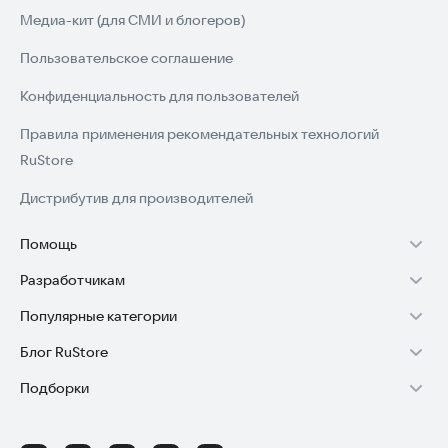
Медиа-кит (для СМИ и блогеров)
Пользовательское соглашение
Конфиденциальность для пользователей
Правила применения рекомендательных технологий
RuStore
Дистрибутив для производителей
Помощь
Разработчикам
Установка RuStore на TV
Популярные категории
Зарабатывать с RuStore
Установка RuStore на телефон
Блог RuStore
Игры для Android
Стать разработчиком
Установка RuStore в машину
Подборки
Обзоры игр для Android 2025
Приложения банков
Доступ к RuStore Консоль
Помощь пользователям RuStore
Игровой набор
Обзоры мобильных приложений 2025
Государственные
RuStore SDK (документация)
Покупки и возвраты