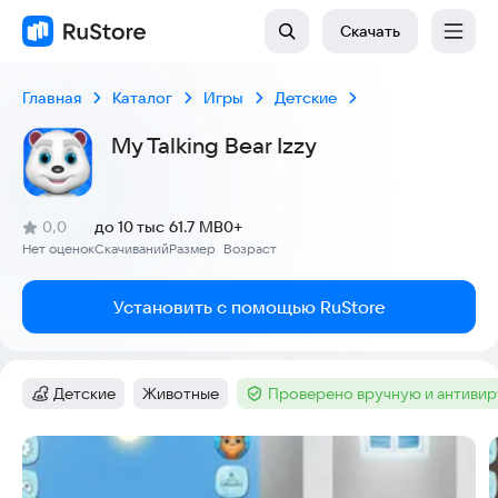
Скачать
Главная
Каталог
Игры
Детские
My Talking Bear Izzy
(
)
0,0
до 10 тыс
61.7 MB
0+
Рейтинг:
Нет оценок
Скачиваний
Размер
Возраст
:
:
:
Установить с помощью RuStore
Детские
Животные
Проверено вручную и антиви
Категория
:
Тег
:
Тег
:
Скриншоты