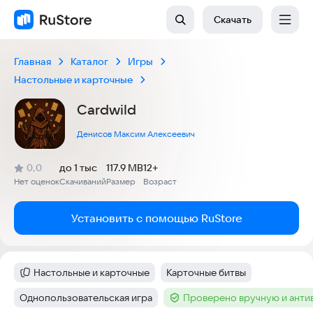
Скачать
Главная
Каталог
Игры
Настольные и карточные
Cardwild
Денисов Максим Алексеевич
(
)
0,0
до 1 тыс
117.9 MB
12+
Рейтинг:
Нет оценок
Скачиваний
Размер
Возраст
:
:
:
Установить с помощью RuStore
Настольные и карточные
Карточные битвы
Категория
:
Тег
:
Однопользовательская игра
Проверено вручную и ант
Тег
:
Тег
: