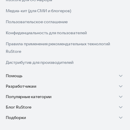
Медиа-кит (для СМИ и блогеров)
Пользовательское соглашение
Конфиденциальность для пользователей
Правила применения рекомендательных технологий
RuStore
Дистрибутив для производителей
Помощь
Разработчикам
Установка RuStore на TV
Популярные категории
Зарабатывать с RuStore
Установка RuStore на телефон
Блог RuStore
Игры для Android
Стать разработчиком
Установка RuStore в машину
Подборки
Обзоры игр для Android 2025
Приложения банков
Доступ к RuStore Консоль
Помощь пользователям RuStore
Игровой набор
Обзоры мобильных приложений 2025