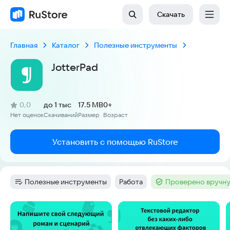
Скачать
Главная
Каталог
Полезные инструменты
JotterPad
(
)
0,0
до 1 тыс
17.5 MB
0+
Рейтинг:
Нет оценок
Скачиваний
Размер
Возраст
:
:
:
Установить с помощью RuStore
Полезные инструменты
Работа
Проверено вручну
Категория
:
Тег
:
Тег
:
Скриншоты