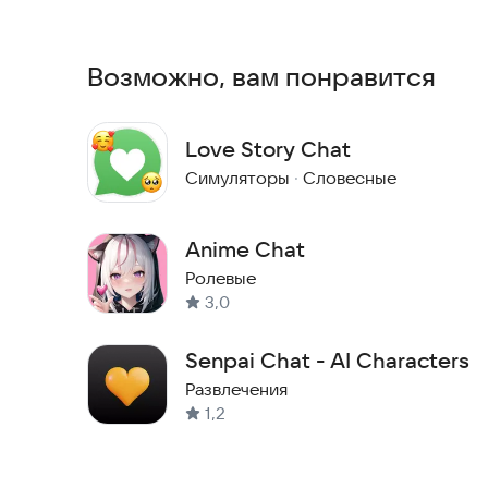
Безопасность, удобство и актуальность гарант
интуитивно понятен, а технологии постоянно о
Возможно, вам понравится
Каждая строка, написанная искусственным инте
Здесь вы можете встретить своего идеального
Love Story Chat
приключения с эпическими историями. Просто.
Симуляторы
·
Словесные
Попробуйте создать свой уникальный мир прям
Anime Chat
Ролевые
3,0
Senpai Chat - AI Characters
Развлечения
1,2