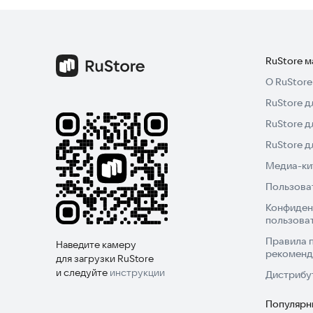
RuStore 
О RuStore
RuStore д
RuStore д
RuStore 
Медиа-кит
Пользова
Конфиден
пользова
Правила 
Наведите камеру
рекоменд
для загрузки RuStore
и следуйте
инструкции
Дистрибу
Популярн