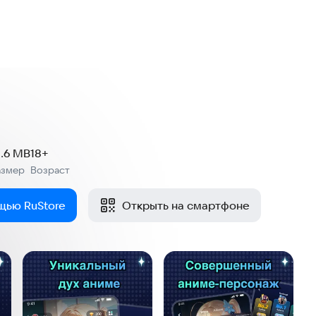
1.6 MB
18+
азмер
Возраст
:
щью RuStore
Открыть на смартфоне