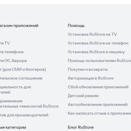
магазин приложений
Помощь
Установка RuStore на TV
ля TV
Установка RuStore на телефон
ля телефона
Установка RuStore в машину
для ОС Аврора
Помощь пользователям RuStor
 (для СМИ и блогеров)
Покупки и возвраты
тельское соглашение
Авторизация в RuStore
циальность для
Сбой обновления приложений
телей
Детский режим
применения
Автообновление приложений
ательных технологий RuStore
Как написать отзыв к приложе
тив для производителей
ые категории
Блог RuStore