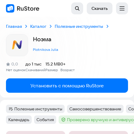
Скачать
Главная
Каталог
Полезные инструменты
Ноэма
Plotnikova Julia
(
)
0,0
до 1 тыс
15.2 MB
0+
Рейтинг:
Нет оценок
Скачиваний
Размер
Возраст
:
:
:
Установить с помощью RuStore
Полезные инструменты
Самосовершенствование
Со
Категория
:
Тег
:
Те
Календарь
События
Проверено вручную и антивиру
Тег
:
Тег
:
Тег
: