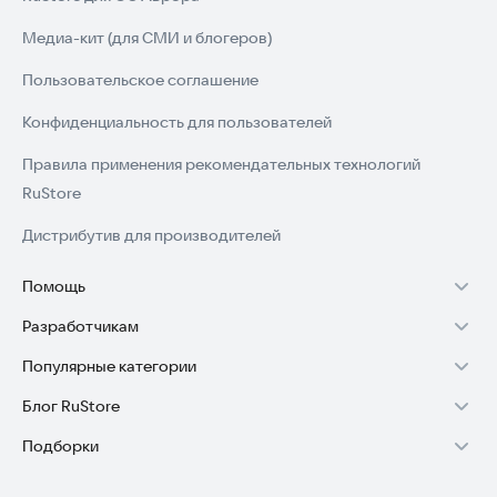
Медиа-кит (для СМИ и блогеров)
Пользовательское соглашение
Конфиденциальность для пользователей
Правила применения рекомендательных технологий
RuStore
Дистрибутив для производителей
Помощь
Разработчикам
Установка RuStore на TV
Популярные категории
Зарабатывать с RuStore
Установка RuStore на телефон
Блог RuStore
Игры для Android
Стать разработчиком
Установка RuStore в машину
Подборки
Обзоры игр для Android 2025
Приложения банков
Доступ к RuStore Консоль
Помощь пользователям RuStore
Игровой набор
Обзоры мобильных приложений 2025
Государственные