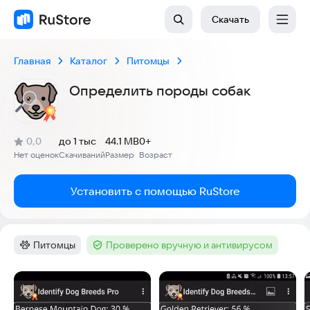
Скачать
Главная
Каталог
Питомцы
Определить породы собак
(
)
0,0
до 1 тыс
44.1 MB
0+
Рейтинг:
Нет оценок
Скачиваний
Размер
Возраст
:
:
:
Установить с помощью RuStore
Питомцы
Проверено вручную и антивирусом
Категория
:
Тег
:
Скриншоты