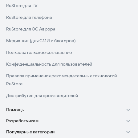
RuStore для TV
RuStore для телефона
RuStore для ОС Аврора
Медиа-кит (для СМИ и блогеров)
Пользовательское соглашение
Конфиденциальность для пользователей
Правила применения рекомендательных технологий
RuStore
Дистрибутив для производителей
Помощь
Разработчикам
Установка RuStore на TV
Популярные категории
Зарабатывать с RuStore
Установка RuStore на телефон