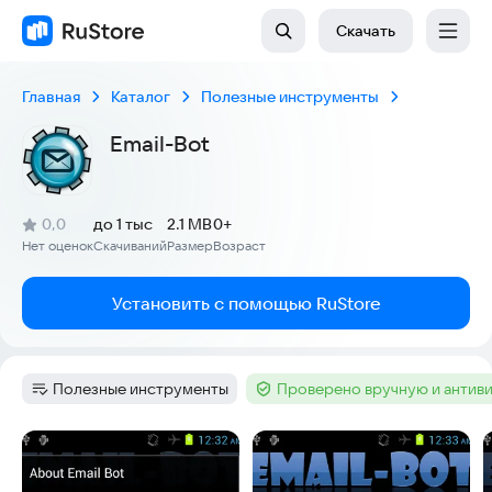
Скачать
Главная
Каталог
Полезные инструменты
Email-Bot
(
)
0,0
до 1 тыс
2.1 MB
0+
Рейтинг:
Нет оценок
Скачиваний
Размер
Возраст
:
:
:
Установить с помощью RuStore
Полезные инструменты
Проверено вручную и антив
Категория
:
Тег
:
Скриншоты