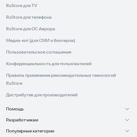
RuStore для TV
RuStore для телефона
RuStore для ОС Аврора
Медиа-кит (для СМИ и блогеров)
Пользовательское соглашение
Конфиденциальность для пользователей
Правила применения рекомендательных технологий
RuStore
Дистрибутив для производителей
Помощь
Разработчикам
Установка RuStore на TV
Популярные категории
Зарабатывать с RuStore
Установка RuStore на телефон