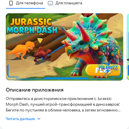
Скриншоты
Для телефона
Для планшета
Описание приложения
Отправьтесь в доисторическое приключение с Jurassic
Morph Dash, лучшей игрой-трансформацией в динозавров!
Бегите по пустыням в облике человека, а затем мгновенно
превращайтесь в ревущего динозавра, чтобы сокрушать
Читать дальше
препятствия в густых джунглях. Это не просто очередной
раннер; это динамичный опыт с уникальными испытаниями и