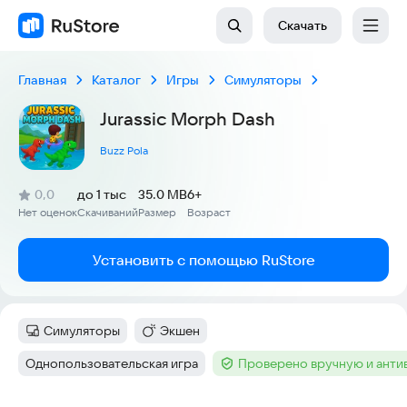
Скачать
Главная
Каталог
Игры
Симуляторы
Jurassic Morph Dash
Buzz Pola
(
)
0,0
до 1 тыс
35.0 MB
6+
Рейтинг:
Нет оценок
Скачиваний
Размер
Возраст
:
:
:
Установить с помощью RuStore
Симуляторы
Экшен
Категория
:
Категория
:
Однопользовательская игра
Проверено вручную и ант
Тег
:
Тег
: