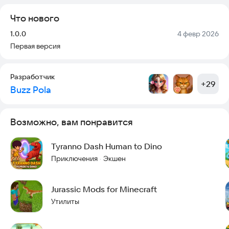
механикой трансформации в каждом забеге. Собирайте
Что нового
бонусы, избегайте ловушек и покоряйте древний мир.
Версия:
Дата:
1.0.0
4 февр 2026
Скачайте игру бесплатно прямо сейчас и начните свой
Первая версия
Юрский рывок!
Свяжитесь с нами:
polabuzzprivate@gmail.com
Разработчик
+
29
Buzz Pola
Возможно, вам понравится
Tyranno Dash Human to Dino
Приключения
Экшен
·
Jurassic Mods for Minecraft
Утилиты