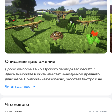
Описание приложения
Добро welcome в мир Юрского периода в Minecraft PE!
Здесь вы можете выжить или стать наездником древнего
динозавра. Приложение безопасно, работает быстро и не
требует сложной настройки: все моды устанавливаются
Читать дальше
одной кнопкой, что делает процесс простым и удобным для
любого игрока.
Что нового
В приложении Jurassic Mods for Minecraft PE собрано 8
модов, которые добавят в игру динозавров, новые скины,
Версия:
Дата:
1.1.500049
24 окт 2025