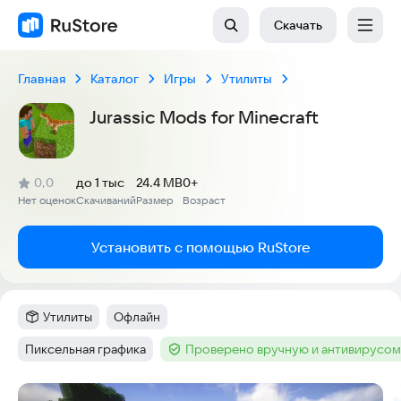
Скачать
Главная
Каталог
Игры
Утилиты
Jurassic Mods for Minecraft
(
)
0,0
до 1 тыс
24.4 MB
0+
Рейтинг:
Нет оценок
Скачиваний
Размер
Возраст
:
:
:
Установить с помощью RuStore
Утилиты
Офлайн
Категория
:
Тег
:
Пиксельная графика
Проверено вручную и антивирусом
Тег
:
Тег
:
Скриншоты