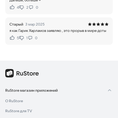
Дальше, больше +
4
2
0
Нравится:
Не нравится:
Старый
3 мар 2025
я как Гарик Харламов заявляю , это прорыв в мире доты
5
1
0
Нравится:
Не нравится:
RuStore магазин приложений
О RuStore
RuStore для TV