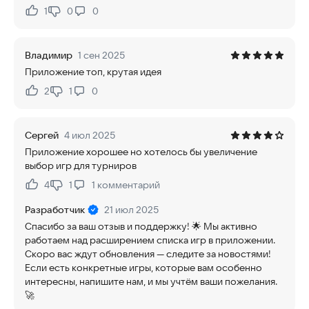
1
0
0
Нравится:
Не нравится:
Владимир
1 сен 2025
Приложение топ, крутая идея
2
1
0
Нравится:
Не нравится:
Сергей
4 июл 2025
Приложение хорошее но хотелось бы увеличение
выбор игр для турниров
4
1
1
комментарий
Нравится:
Не нравится:
Разработчик
21 июл 2025
Спасибо за ваш отзыв и поддержку! 🌟 Мы активно
работаем над расширением списка игр в приложении.
Скоро вас ждут обновления — следите за новостями!
Если есть конкретные игры, которые вам особенно
интересны, напишите нам, и мы учтём ваши пожелания.
🚀