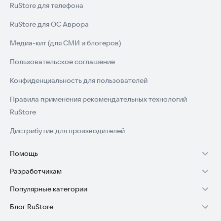
RuStore для телефона
RuStore для ОС Аврора
Медиа-кит (для СМИ и блогеров)
Пользовательское соглашение
Конфиденциальность для пользователей
Правила применения рекомендательных технологий
RuStore
Дистрибутив для производителей
Помощь
Разработчикам
Установка RuStore на TV
Популярные категории
Зарабатывать с RuStore
Установка RuStore на телефон
Блог RuStore
Игры для Android
Стать разработчиком
Установка RuStore в машину