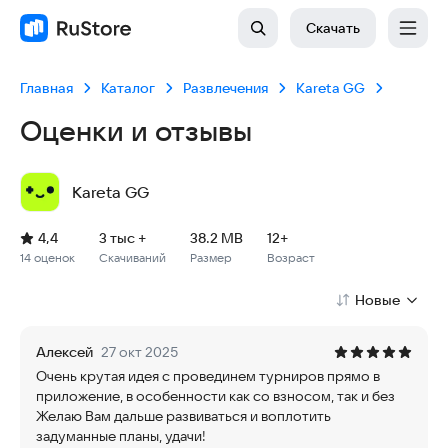
Скачать
Главная
Каталог
Развлечения
Kareta GG
Оценки и отзывы
Kareta GG
Рейтинг: 4,4, 14 оценок
Скачиваний: 3 тыс +
Размер файла: 38.2 MB
Возрастное ограничение: 38.2 MB
4,4
3 тыс +
38.2 MB
12+
14 оценок
Скачиваний
Размер
Возраст
Новые
Алексей
27 окт 2025
Очень крутая идея с провединем турниров прямо в
приложение, в особенности как со взносом, так и без
Желаю Вам дальше развиваться и воплотить
задуманные планы, удачи!