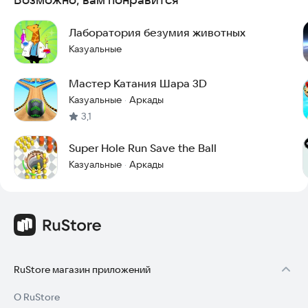
Проходите каждый уровень осторожно, избегая опасностей
и планируя ходы для максимальной эффективности.
Лаборатория безумия животных
Если вы еще малы, пролетайте между большими шарами,
давя мелкие, чтобы вырасти. Иногда нужна стратегия.
Казуальные
Точность и правильный момент для удара решают всё. Это
звучит сложно? Нет, это очень просто! Вы получите
Мастер Катания Шара 3D
невероятные эмоции от успеха.
Казуальные
Аркады
·
Rolling Orb Crush — ваш вход в мир азарта и испытаний.
3,1
Скачайте игру прямо сейчас и проверьте свои навыки
управления шаром.
Super Hole Run Save the Ball
Сможете ли вы стать лучшим разрушителем?
Казуальные
Аркады
·
Попробуйте Rolling Orb Crush уже сегодня и начните свое
приключение!
RuStore магазин приложений
О RuStore