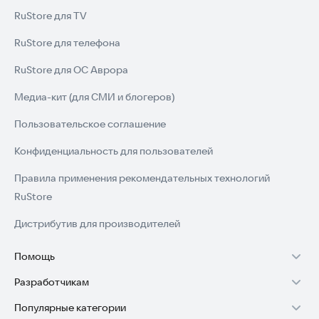
RuStore для TV
RuStore для телефона
RuStore для ОС Аврора
Медиа-кит (для СМИ и блогеров)
Пользовательское соглашение
Конфиденциальность для пользователей
Правила применения рекомендательных технологий
RuStore
Дистрибутив для производителей
Помощь
Разработчикам
Установка RuStore на TV
Популярные категории
Зарабатывать с RuStore
Установка RuStore на телефон