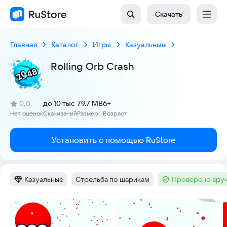
Скачать
Главная
Каталог
Игры
Казуальные
Rolling Orb Crash
(
)
0,0
до 10 тыс
79.7 MB
6+
Рейтинг:
Нет оценок
Скачиваний
Размер
Возраст
:
:
:
Установить с помощью RuStore
Казуальные
Стрельба по шарикам
Проверено вруч
Категория
:
Тег
:
Тег
:
Скриншоты