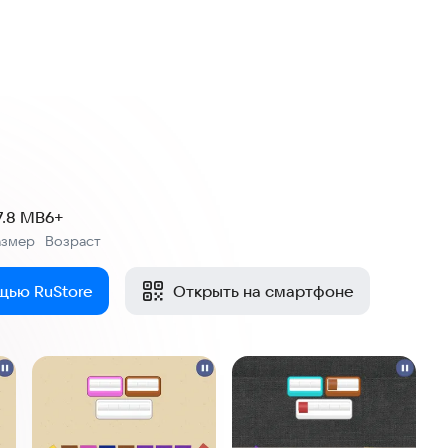
7.8 MB
6+
азмер
Возраст
:
щью RuStore
Открыть на смартфоне