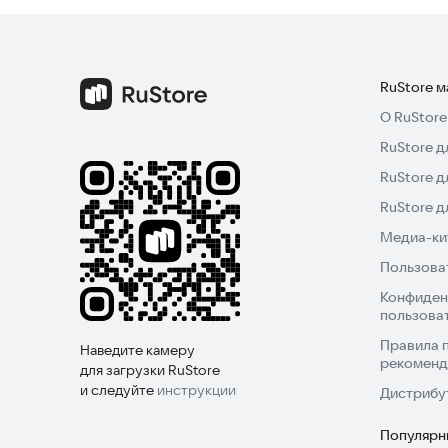
RuStore 
О RuStore
RuStore д
RuStore д
RuStore 
Медиа-кит
Пользова
Конфиден
пользова
Правила 
Наведите камеру
рекоменд
для загрузки RuStore
и следуйте
инструкции
Дистрибу
Популярн