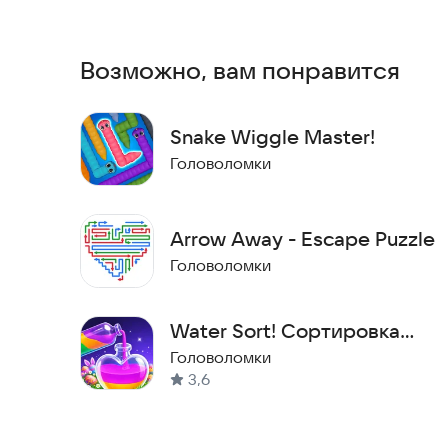
Игра работает быстро и интуитивно понятна, н
безопасна для детей благодаря отсутствию аг
оптимизирована для современных смартфонов 
Возможно, вам понравится
устройствах среднего класса.
Попробуйте пройти все уровни прямо сейчас и 
Snake Wiggle Master!
ошибок!
Головоломки
Arrow Away - Escape Puzzle
Головоломки
Water Sort! Сортировка
цветов
Головоломки
3,6