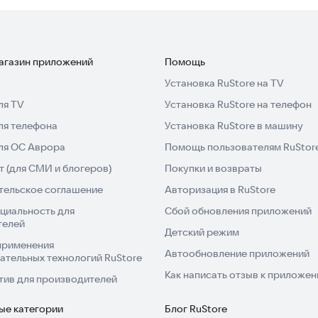
магазин приложений
Помощь
Установка RuStore на TV
ля TV
Установка RuStore на телефон
ля телефона
Установка RuStore в машину
для ОС Аврора
Помощь пользователям RuStor
 (для СМИ и блогеров)
Покупки и возвраты
тельское соглашение
Авторизация в RuStore
циальность для
Сбой обновления приложений
телей
Детский режим
применения
Автообновление приложений
ательных технологий RuStore
Как написать отзыв к приложе
тив для производителей
ые категории
Блог RuStore