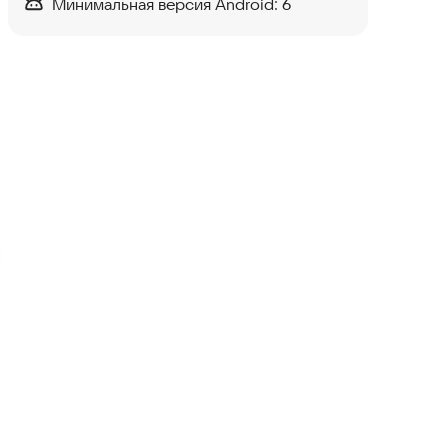
Минимальная версия Android:
6
Line Shift Puzzle
Головоломки
Diamond Flow: Color Puzzle
Головоломки
Парковка 3D - Выезд
Головоломки