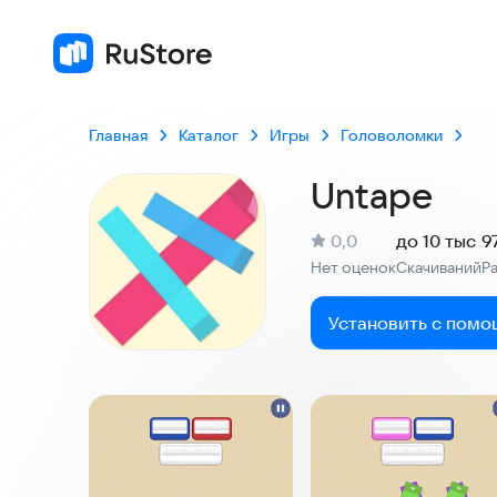
Главная
Каталог
Игры
Головоломки
Untape
(
)
0,0
до 10 тыс
9
Рейтинг:
Нет оценок
Скачиваний
Р
:
:
Установить с помо
Скриншоты