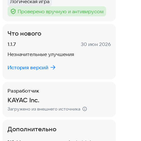
Логическая игра
Тег
:
Проверено вручную и антивирусом
Тег
:
Что нового
Версия:
Дата:
1.1.7
30 июн 2026
Незначительные улучшения
История версий
Разработчик
KAYAC Inc.
Загружено из внешнего источника
Дополнительно