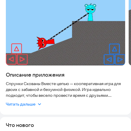
Скриншоты
Описание приложения
Спрунки Скованы Вместе цепью — кооперативная игра для
двоих с забавной и безумной физикой. Игра идеально
подходит, чтобы весело провести время с друзьями.
Читать дальше
Игроки играют за Спрунки. В игре доступно 10 разных
Спрунки на выбор, так что каждый сможет поиграть за
своего любимого персонажа.
Что нового
Особенность игры в том, что игроки соединены гибкой