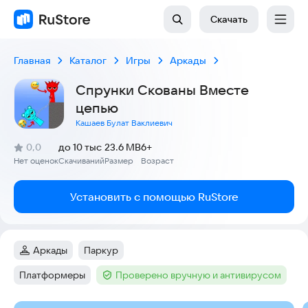
Скачать
Главная
Каталог
Игры
Аркады
Спрунки Скованы Вместе
цепью
Кашаев Булат Ваклиевич
(
)
0,0
до 10 тыс
23.6 MB
6+
Рейтинг:
Нет оценок
Скачиваний
Размер
Возраст
:
:
:
Установить с помощью RuStore
Аркады
Паркур
Категория
:
Тег
:
Платформеры
Проверено вручную и антивирусом
Тег
:
Тег
: