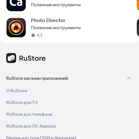
Полезные инструменты
• Вращение сцены
ЭКСПОРТ
Photo Director
Полезные инструменты
• Экспорт кадров в виде изображений
4,3
• Экспорт видео
• Экспорт PDF и GIF (до 640x480 пикселей)
МОЖЕМ ЛИ МЫ ПОМОЧЬ?
RuStore магазин приложений
Есть вопросы? Напишите нам на
helpdesk@kdanmobile.com
или зайдите на
http://support.kdanmobile.com
О RuStore
Условия предоставления услуг:
RuStore для TV
https://www.kdanmobile.com/terms_of_service
RuStore для телефона
Политика конфиденциальности:
https://www.kdanmobile.com/privacy_policy
RuStore для ОС Аврора
Попробуйте создать свою первую анимацию прямо сейчас и
Медиа-кит (для СМИ и блогеров)