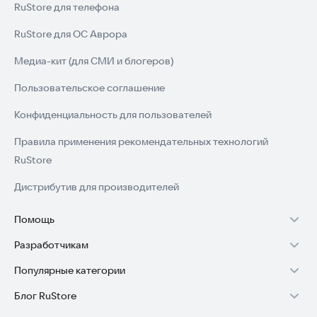
RuStore для телефона
RuStore для ОС Аврора
Медиа-кит (для СМИ и блогеров)
Пользовательское соглашение
Конфиденциальность для пользователей
Правила применения рекомендательных технологий
RuStore
Дистрибутив для производителей
Помощь
Разработчикам
Установка RuStore на TV
Популярные категории
Зарабатывать с RuStore
Установка RuStore на телефон
Блог RuStore
Игры для Android
Стать разработчиком
Установка RuStore в машину