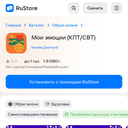
Скачать
Главная
Каталог
Образ жизни
Мои эмоции (КПТ/CBT)
Канаев Дмитрий
(
)
0,0
до 1 тыс
1.8 MB
0+
Рейтинг:
Нет оценок
Скачиваний
Размер
Возраст
:
:
:
Установить с помощью RuStore
Образ жизни
Здоровье
Категория
:
Категория
:
Самосовершенствование
Проверено вручную и антиви
Тег
:
Тег
: