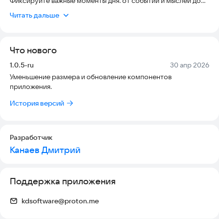
Фиксируйте важные моменты дня: от событий и мыслей до
снов и внутренних реакций. Приложение помогает
Читать дальше
отслеживать, как вы меняетесь, находить закономерности и
работать над внутренним ростом. Инструмент для тех, кто
хочет понимать себя лучше и эффективнее работать со
Что нового
специалистом.
Версия:
Дата:
1.0.5-ru
30 апр 2026
Уменьшение размера и обновление компонентов
приложения.
История версий
Разработчик
Канаев Дмитрий
Поддержка приложения
kdsoftware@proton.me