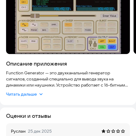
Описание приложения
Function Generator — это двухканальный генератор
сигналов, созданный специально для вывода звука на
динамики или наушники. Устройство работает с 16-битным
разрешением для каждого канала (левого и правого) и
Читать дальше
поддерживает стандартную частоту дискретизации 44,1 кГц.
Приложение разработано для развлекательных целей и
Оценки и отзывы
образовательных задач. Оно полностью безопасно для
повседневного использования и не требует специальных
навыков. Для профессиональных задач, где важна высокая
Руслан
25 дек 2025
точность калибровки, рекомендуется использовать