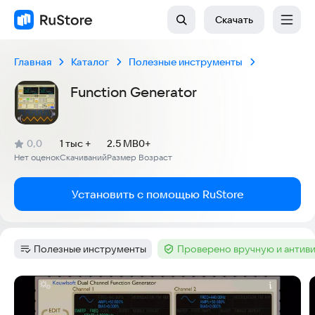
Скачать
Главная
Каталог
Полезные инструменты
Function Generator
(
)
0,0
1 тыс +
2.5 MB
0+
Рейтинг:
Нет оценок
Скачиваний
Размер
Возраст
:
:
:
Установить с помощью RuStore
Полезные инструменты
Проверено вручную и антив
Категория
:
Тег
:
Скриншоты