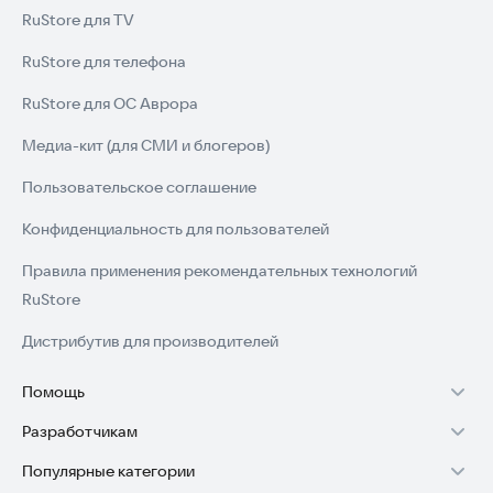
RuStore для TV
RuStore для телефона
RuStore для ОС Аврора
Медиа-кит (для СМИ и блогеров)
Пользовательское соглашение
Конфиденциальность для пользователей
Правила применения рекомендательных технологий
RuStore
Дистрибутив для производителей
Помощь
Разработчикам
Установка RuStore на TV
Популярные категории
Зарабатывать с RuStore
Установка RuStore на телефон