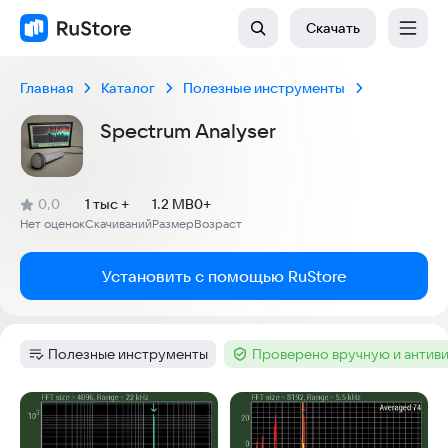
Скачать
Главная
Каталог
Полезные инструменты
Spectrum Analyser
(
)
0,0
1 тыс +
1.2 MB
0+
Рейтинг:
Нет оценок
Скачиваний
Размер
Возраст
:
:
:
Установить с помощью RuStore
Полезные инструменты
Проверено вручную и антив
Категория
:
Тег
:
Скриншоты