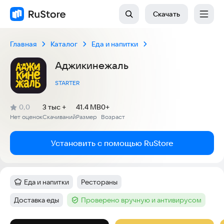
Скачать
Главная
Каталог
Еда и напитки
Аджикинежаль
STARTER
(
)
0,0
3 тыс +
41.4 MB
0+
Рейтинг:
Нет оценок
Скачиваний
Размер
Возраст
:
:
:
Установить с помощью RuStore
Еда и напитки
Рестораны
Категория
:
Тег
:
Доставка еды
Проверено вручную и антивирусом
Тег
:
Тег
: