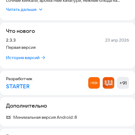
сочные хинкали, ароматные хачапури, нежные блюда на
мангале, а мы бережно доставим заказ вам домой или в
Читать дальше
офис. В приложении вы будете первыми получать новости о
наших акциях и специальных предложениях.
Что нового
Версия:
Дата:
2.3.3
23 апр 2026
Первая версия
История версий
Разработчик
+
91
STARTER
Дополнительно
Минимальная версия Android:
8