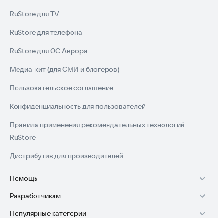
RuStore для TV
RuStore для телефона
RuStore для ОС Аврора
Медиа-кит (для СМИ и блогеров)
Пользовательское соглашение
Конфиденциальность для пользователей
Правила применения рекомендательных технологий
RuStore
Дистрибутив для производителей
Помощь
Разработчикам
Установка RuStore на TV
Популярные категории
Зарабатывать с RuStore
Установка RuStore на телефон