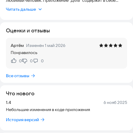
любимый человек. Приложение "ДМБ" содержит в себе
только нужное - без лишних элементов.
Читать дальше
Почта:
KirillSmile2@yandex.ru
Оценки и отзывы
Артём
Изменён 1 май 2026
Понравилось
0
0
0
Нравится:
Не нравится:
Все отзывы
Что нового
Версия:
Дата:
1.4
6 нояб 2025
Небольшие изменения в коде приложения
История версий