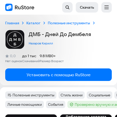
Скачать
Главная
Каталог
Полезные инструменты
ДМБ - Дней До Дембеля
Назаров Кирилл
(
)
0,0
до 1 тыс
9.8 MB
0+
Рейтинг:
Нет оценок
Скачиваний
Размер
Возраст
:
:
:
Установить с помощью RuStore
Полезные инструменты
Стиль жизни
Социальные
Категория
:
Тег
:
Тег
:
Личные помощники
События
Проверено вручную и 
Тег
:
Тег
:
Тег
: