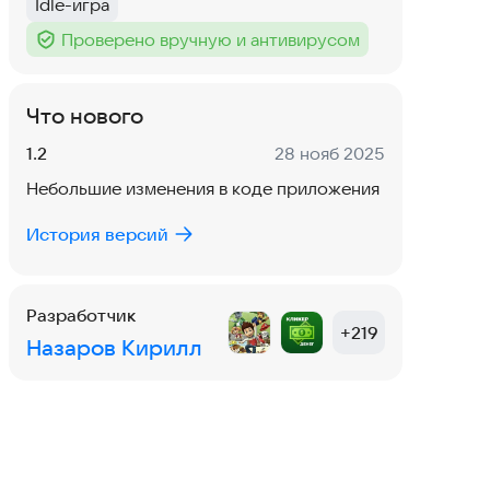
Idle-игра
Тег
:
Проверено вручную и антивирусом
Тег
:
Что нового
Версия:
Дата:
1.2
28 нояб 2025
Небольшие изменения в коде приложения
История версий
Разработчик
+
219
Назаров Кирилл