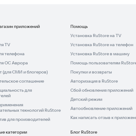
ем!
магазин приложений
Помощь
Установка RuStore на TV
ля TV
Установка RuStore на телефон
ля телефона
Установка RuStore в машину
для ОС Аврора
Помощь пользователям RuStor
 (для СМИ и блогеров)
Покупки и возвраты
тельское соглашение
Авторизация в RuStore
циальность для
Сбой обновления приложений
телей
Детский режим
применения
Автообновление приложений
ательных технологий RuStore
Как написать отзыв к приложе
тив для производителей
ые категории
Блог RuStore