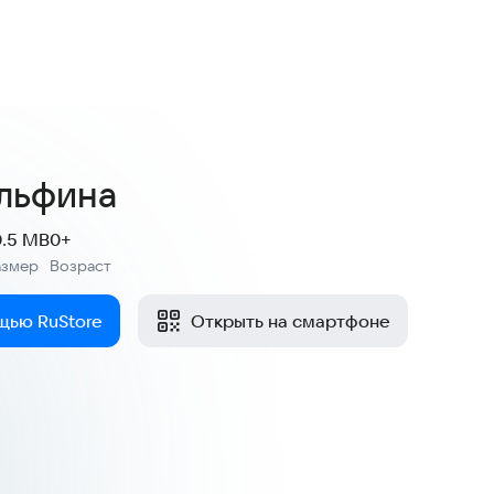
льфина
0.5 MB
0+
азмер
Возраст
:
щью RuStore
Открыть на смартфоне