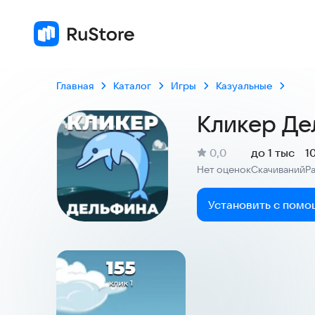
Главная
Каталог
Игры
Казуальные
Кликер Де
(
)
0,0
до 1 тыс
1
Рейтинг:
Нет оценок
Скачиваний
Р
:
:
Установить с помо
Скриншоты