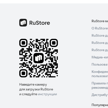
Кликайте с улыбкой, наслаждайтесь спокойстви
RuStore 
О RuStore
RuStore д
RuStore д
RuStore 
Медиа-кит
Пользова
Конфиден
пользова
Правила 
Наведите камеру
рекоменд
для загрузки RuStore
и следуйте
инструкции
Дистрибу
Популярн