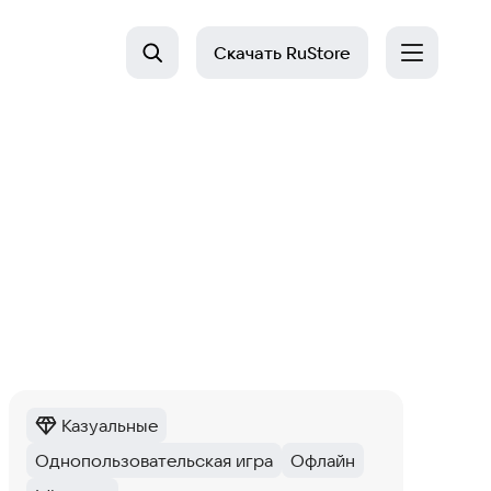
Скачать
RuStore
Казуальные
Категория
:
Однопользовательская игра
Офлайн
Тег
:
Тег
: