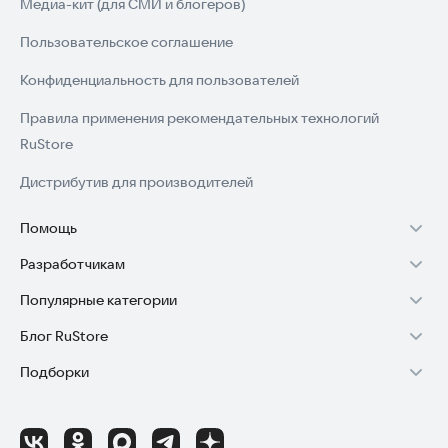
Медиа-кит (для СМИ и блогеров)
Пользовательское соглашение
Конфиденциальность для пользователей
Правила применения рекомендательных технологий
RuStore
Дистрибутив для производителей
Помощь
Разработчикам
Установка RuStore на TV
Популярные категории
Зарабатывать с RuStore
Установка RuStore на телефон
Блог RuStore
Игры для Android
Стать разработчиком
Установка RuStore в машину
Подборки
Обзоры игр для Android 2025
Приложения банков
Доступ к RuStore Консоль
Помощь пользователям RuStore
Игровой набор
Обзоры мобильных приложений 2025
Государственные
RuStore SDK (документация)
Покупки и возвраты