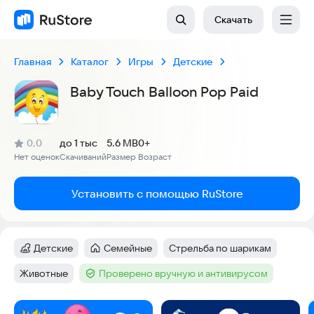
Скачать
Главная
Каталог
Игры
Детские
Baby Touch Balloon Pop Paid
(
)
0,0
до 1 тыс
5.6 MB
0+
Рейтинг:
Нет оценок
Скачиваний
Размер
Возраст
:
:
:
Установить с помощью RuStore
Детские
Семейные
Стрельба по шарикам
Категория
:
Категория
:
Тег
:
Животные
Проверено вручную и антивирусом
Тег
:
Тег
:
Скриншоты