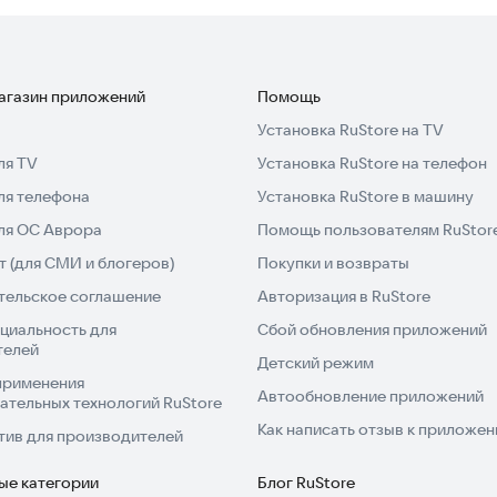
оров
магазин приложений
Помощь
с друзьями и родными
Установка RuStore на TV
лей со всего мира
ля TV
Установка RuStore на телефон
 комментарии
ля телефона
Установка RuStore в машину
ого месяца
для ОС Аврора
Помощь пользователям RuStor
 (для СМИ и блогеров)
Покупки и возвраты
тельское соглашение
Авторизация в RuStore
 что происходит с записью
циальность для
Сбой обновления приложений
оменты
телей
Детский режим
применения
 быстрого доступа
Автообновление приложений
ательных технологий RuStore
невникам
Как написать отзыв к приложе
тив для производителей
те нужные материалы
ы
ые категории
Блог RuStore
тием кнопки