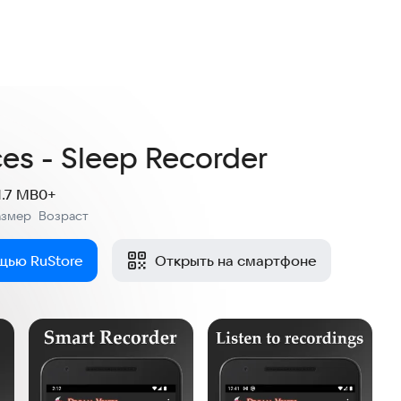
es - Sleep Recorder
1.7 MB
0+
азмер
Возраст
:
щью RuStore
Открыть на смартфоне