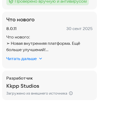
Проверено вручную и антивирусом
Тег
:
Что нового
Версия:
Дата:
8.0.11
30 сент 2025
Что нового:
➢ Новая внутренняя платформа. Ещё
больше улучшений!
Читать дальше
Предыдущее обновление:
➢ Улучшения для сообщества
➢ Новая настройка напоминаний о
Разработчик
времени отхода ко сну
Kkpp Studios
➢ Возможность делиться несколькими
Загружено из внешнего источника
записями
➢ Добавлены уведомления для
сообщества
➢ Добавлена ​​возможность менять