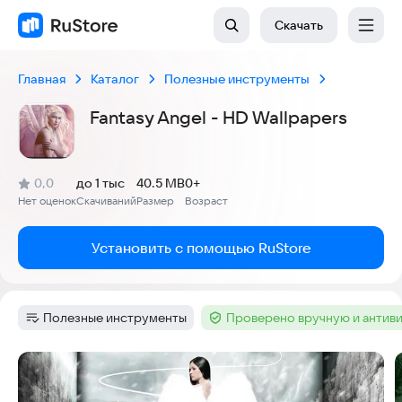
Скачать
Главная
Каталог
Полезные инструменты
Fantasy Angel - HD Wallpapers
(
)
0,0
до 1 тыс
40.5 MB
0+
Рейтинг:
Нет оценок
Скачиваний
Размер
Возраст
:
:
:
Установить с помощью RuStore
Полезные инструменты
Проверено вручную и антив
Категория
:
Тег
:
Скриншоты