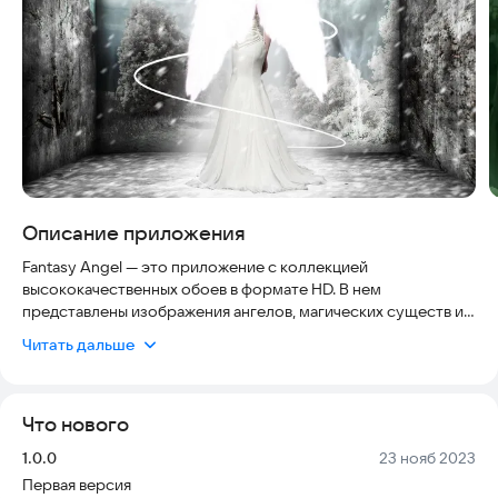
Описание приложения
Fantasy Angel — это приложение с коллекцией
высококачественных обоев в формате HD. В нем
представлены изображения ангелов, магических существ и
фантастических пейзажей. Мы собрали обои с разными
Читать дальше
разрешениями, подходящими для смартфонов и планшетов.
Все файлы загружаются быстро и легко. Вы можете
сохранять любимые обои и делиться ими с друзьями.
Что нового
Приложение поддерживает работу без интернета, поэтому
вы можете использовать его в любое время. Оно
Версия:
Дата:
1.0.0
23 нояб 2023
совместимо с большинством устройств, поддерживающих
Первая версия
Android 5.0 и выше. Более 100 000 пользователей уже