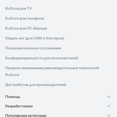
RuStore для TV
RuStore для телефона
RuStore для ОС Аврора
Медиа-кит (для СМИ и блогеров)
Пользовательское соглашение
Конфиденциальность для пользователей
Правила применения рекомендательных технологий
RuStore
Дистрибутив для производителей
Помощь
Разработчикам
Установка RuStore на TV
Популярные категории
Зарабатывать с RuStore