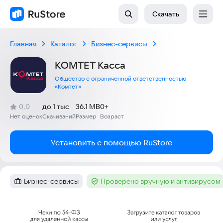
Скачать
Главная
Каталог
Бизнес-сервисы
КОМТЕТ Касса
Общество с ограниченной ответственностью
«Комтет»
(
)
0,0
до 1 тыс
36.1 MB
0+
Рейтинг:
Нет оценок
Скачиваний
Размер
Возраст
:
:
:
Установить с помощью RuStore
Бизнес-сервисы
Проверено вручную и антивирусом
Категория
:
Тег
:
Скриншоты