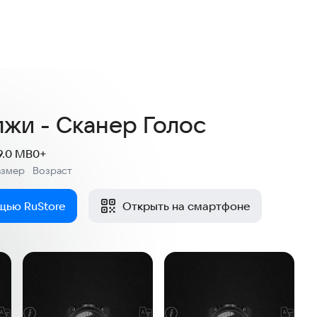
лжи - Сканер Голос
9.0 MB
0+
азмер
Возраст
:
щью RuStore
Открыть на смартфоне