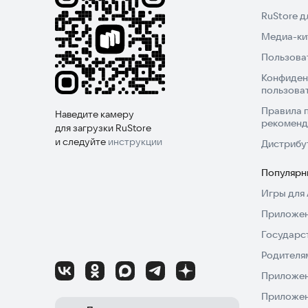
RuStore 
Медиа-кит
Пользова
Конфиден
пользова
Правила 
Наведите камеру
рекоменд
для загрузки RuStore
и следуйте
инструкции
Дистрибу
Популярн
Игры для 
Приложен
Государс
Родителя
Приложен
Приложен