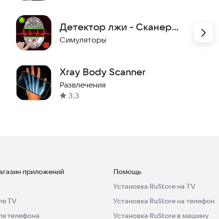
Детектор лжи - Сканер
Тест
Симуляторы
Xray Body Scanner
Развлечения
3,3
магазин приложений
Помощь
Установка RuStore на TV
ля TV
Установка RuStore на телефон
ля телефона
Установка RuStore в машину