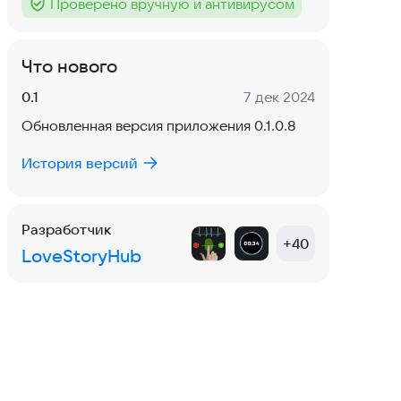
Проверено вручную и антивирусом
Тег
:
Что нового
Версия:
Дата:
0.1
7 дек 2024
Обновленная версия приложения 0.1.0.8
История версий
Разработчик
+
40
LoveStoryHub