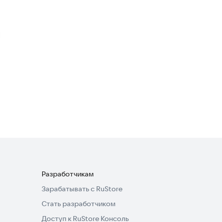
Детектор лжи
Симуляторы
·
Инди
2,8
Детектор Лжи по Голосу
Развлечения
3,6
Разработчикам
Зарабатывать с RuStore
Стать разработчиком
Доступ к RuStore Консоль