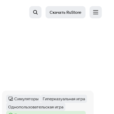
Скачать
RuStore
Симуляторы
Гиперказуальная игра
Категория
:
Тег
:
Однопользовательская игра
Тег
: