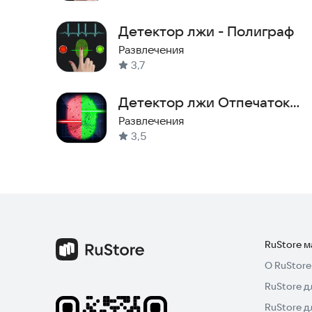
Детектор лжи - Полиграф
Развлечения
3,7
Детектор лжи Отпечаток
Пальца
Развлечения
3,5
RuStore 
О RuStore
RuStore д
RuStore д