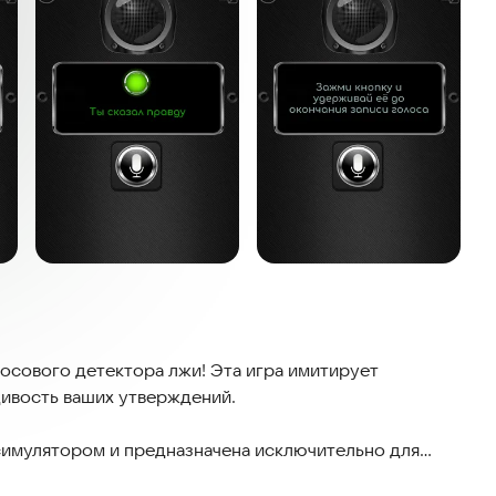
осового детектора лжи! Эта игра имитирует
дивость ваших утверждений.
 симулятором и предназначена исключительно для
езультаты генерируются случайным образом.