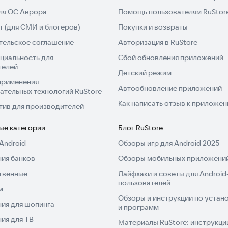
для ОС Аврора
Помощь пользователям RuStor
 (для СМИ и блогеров)
Покупки и возвраты
тельское соглашение
Авторизация в RuStore
циальность для
Сбой обновления приложений
телей
Детский режим
применения
Автообновление приложений
ательных технологий RuStore
Как написать отзыв к приложе
тив для производителей
ые категории
Блог RuStore
Android
Обзоры игр для Android 2025
ия банков
Обзоры мобильных приложений
твенные
Лайфхаки и советы для Android
пользователей
м
Обзоры и инструкции по устано
ия для шопинга
и программ
ия для ТВ
Материалы RuStore: инструкци