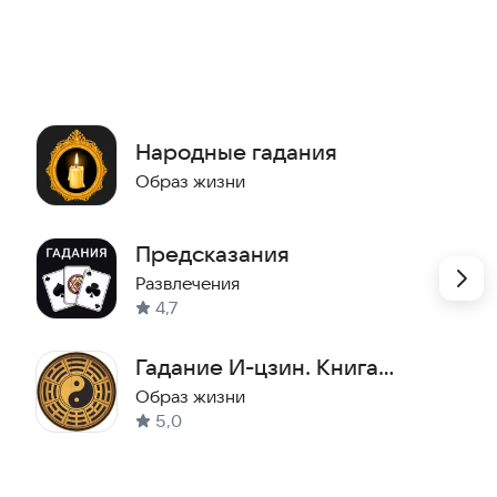
ет найти лучшее решение в твоей конкретной
ируются случайным образом. Всегда принимай
Народные гадания
Образ жизни
m
Предсказания
Развлечения
4,7
Гадание И-цзин. Книга
перемен
Образ жизни
5,0