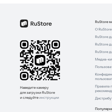
RuStore 
О RuStore
RuStore д
RuStore д
RuStore 
Медиа-кит
Пользова
Конфиден
пользова
Правила 
Наведите камеру
рекоменд
для загрузки RuStore
и следуйте
инструкции
Дистрибу
Популярн