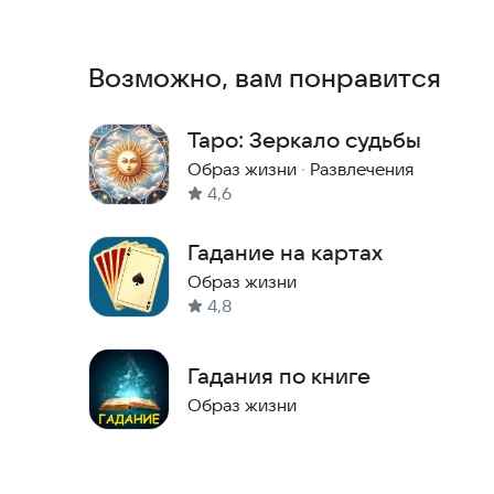
вопрос. В шар встроен детектор, который мож
ситуации.
Возможно, вам понравится
Ты должен помнить, что все результаты генер
окончательное решение самостоятельно.
Таро: Зеркало судьбы
Наш сайт:
https://koshina-dev.com/
Образ жизни
·
Развлечения
Наши контакты:
lovestoryhubcontact@gmail.co
4,6
Гадание на картах
Образ жизни
4,8
Гадания по книге
Образ жизни