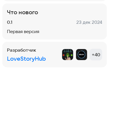
Что нового
Версия:
Дата:
0.1
23 дек 2024
Первая версия
Разработчик
+
40
LoveStoryHub