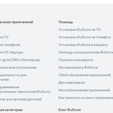
магазин приложений
Помощь
Установка RuStore на TV
ля TV
Установка RuStore на телефон
ля телефона
Установка RuStore в машину
для ОС Аврора
Помощь пользователям RuStor
 (для СМИ и блогеров)
Покупки и возвраты
тельское соглашение
Авторизация в RuStore
циальность для
Сбой обновления приложений
телей
Детский режим
применения
Автообновление приложений
ательных технологий RuStore
Как написать отзыв к приложе
тив для производителей
ые категории
Блог RuStore