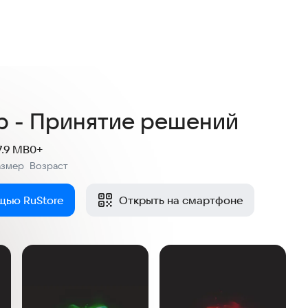
р - Принятие решений
7.9 MB
0+
азмер
Возраст
:
щью RuStore
Открыть на смартфоне