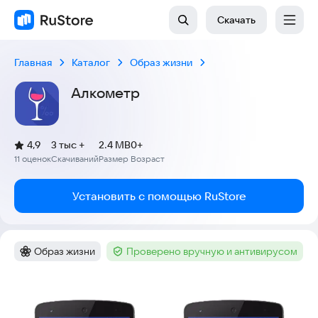
Скачать
Главная
Каталог
Образ жизни
Алкометр
(
)
4,9
3 тыс +
2.4 MB
0+
Рейтинг:
11 оценок
Скачиваний
Размер
Возраст
:
:
:
Установить с помощью RuStore
Образ жизни
Проверено вручную и антивирусом
Категория
:
Тег
:
Скриншоты