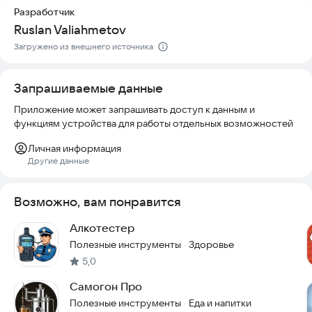
зависят от большего количества индивидуальных факторов.
Разработчик
Ruslan Valiahmetov
Попробуйте приложение прямо сейчас, чтобы убедиться в
его точности и удобстве.
Загружено из внешнего источника
Запрашиваемые данные
Приложение может запрашивать доступ к данным и
функциям устройства для работы отдельных возможностей
Личная информация
Другие данные
Возможно, вам понравится
Алкотестер
Полезные инструменты
Здоровье
·
5,0
Самогон Про
Полезные инструменты
Еда и напитки
·