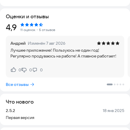
безопасности и удобства, работающий без необходимости
подключения к интернету и доступный на любых
Оценки и отзывы
современных устройствах.
Рейтинг:
4,9
Для вашего удобства в программу встроена история ваших
11 оценок
・5 отзывов
посиделок. Вы сможете отслеживать время вывода алкоголя
из крови, а также возможные нарушения в работе организма
Андрей
Изменён 7 авг 2026
и изменения в поведении^^. С помощью набора готовых
Лучшее приложение! Пользуюсь не один год!
макетов вы легко сможете добавить новые сорта алкоголя
Регулярно продуваюсь на работе! А главное работает!
или изменить уже существующие рецепты под свои нужды.
Точность расчетов обеспечивается формулой Эрика Матео
0
0
0
Нравится:
Не нравится:
Прохета Видмарка (Widmark Erik M. P.). Этот метод учитывает
ваш пол, рост и вес и признан самым точным и авторитетным
Все отзывы
во всем мире.
В Про-версии доступны специальные виджеты, которые
Что нового
позволяют всегда видеть текущее состояние на главном
экране, не запуская само приложение.
Версия:
Дата:
2.5.2
18 янв 2025
Первая версия
ВНИМАНИЕ: Результаты вычислений могут незначительно
отличаться от реальных показаний алкотестера, так как они