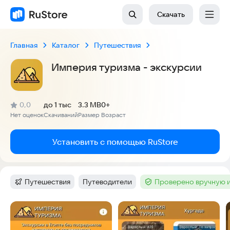
Скачать
Главная
Каталог
Путешествия
Империя туризма - экскурсии
(
)
0,0
до 1 тыс
3.3 MB
0+
Рейтинг:
Нет оценок
Скачиваний
Размер
Возраст
:
:
:
Установить с помощью RuStore
Путешествия
Путеводители
Проверено вручную 
Категория
:
Тег
:
Тег
:
Скриншоты