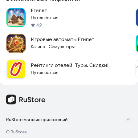
🎓 Профессиональные русскоговорящие гиды с
историческим образованием расскажут всё о
Египет
достопримечательностях страны.
Путешествия
4,9
Попробуйте наш сервис и выберите лучший отдых в Египте!
Игровые автоматы Египет
Казино
Симуляторы
·
Рейтинги отелей. Туры. Скидки!
Путешествия
RuStore магазин приложений
О RuStore