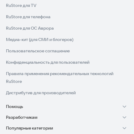
RuStore для TV
RuStore для телефона
RuStore для ОС Аврора
Медиа-кит (для СМИ и блогеров)
Пользовательское соглашение
Конфиденциальность для пользователей
Правила применения рекомендательных технологий
RuStore
Дистрибутив для производителей
Помощь
Разработчикам
Установка RuStore на TV
Популярные категории
Зарабатывать с RuStore
Установка RuStore на телефон