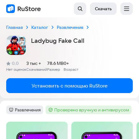
Скачать
Главная
Каталог
Развлечения
Ladybug Fake Call
(
)
0,0
3 тыс +
78.6 MB
0+
Рейтинг:
Нет оценок
Скачиваний
Размер
Возраст
:
:
:
Установить с помощью RuStore
Развлечения
Проверено вручную и антивирусом
Категория
:
Тег
:
Скриншоты