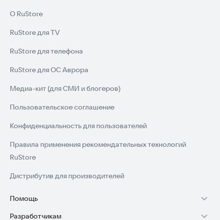
О RuStore
RuStore для TV
RuStore для телефона
RuStore для ОС Аврора
Медиа-кит (для СМИ и блогеров)
Пользовательское соглашение
Конфиденциальность для пользователей
Правила применения рекомендательных технологий
RuStore
Дистрибутив для производителей
Помощь
Разработчикам
Установка RuStore на TV