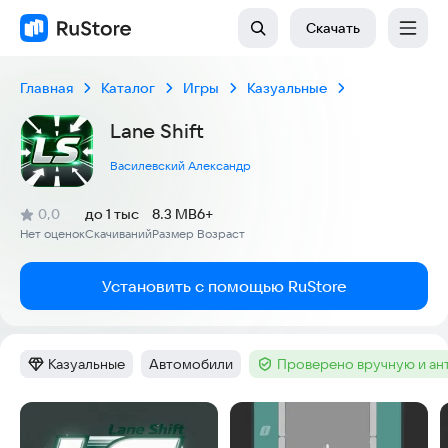
Скачать
Главная
Каталог
Игры
Казуальные
Lane Shift
Василевский Александр
(
)
0,0
до 1 тыс
8.3 MB
6+
Рейтинг:
Нет оценок
Скачиваний
Размер
Возраст
:
:
:
Установить с помощью RuStore
Казуальные
Автомобили
Проверено вручную и а
Категория
:
Тег
:
Тег
:
Скриншоты