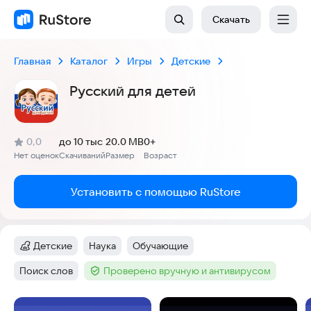
Скачать
Главная
Каталог
Игры
Детские
Русский для детей
(
)
0,0
до 10 тыс
20.0 MB
0+
Рейтинг:
Нет оценок
Скачиваний
Размер
Возраст
:
:
:
Установить с помощью RuStore
Детские
Наука
Обучающие
Категория
:
Тег
:
Тег
:
Поиск слов
Проверено вручную и антивирусом
Тег
:
Тег
:
Скриншоты