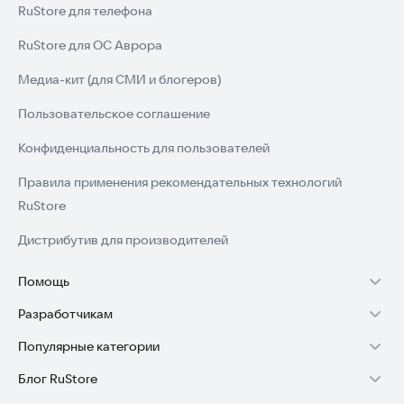
RuStore для телефона
• Ванная комната
RuStore для ОС Аврора
• Гостиная
Медиа-кит (для СМИ и блогеров)
• Школа
Пользовательское соглашение
• Спорт
Конфиденциальность для пользователей
• Семья
Правила применения рекомендательных технологий
• Части тела
RuStore
• Профессии
Дистрибутив для производителей
Попробуйте приложение прямо сейчас и откройте для себя
Помощь
мир русского языка в увлекательном формате.
Разработчикам
Установка RuStore на TV
Популярные категории
Зарабатывать с RuStore
Установка RuStore на телефон
Блог RuStore
Игры для Android
Стать разработчиком
Установка RuStore в машину