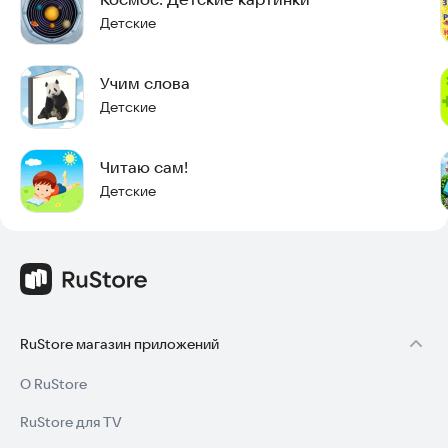
• Цвета
Детские
• Формы
Учим слова
• Дни недели
Детские
• Месяцы года
Читаю сам!
• Фрукты
Детские
• Овощи
• Животные
• Птицы
• Еда
RuStore магазин приложений
• Одежда
О RuStore
RuStore для TV
• Кухня