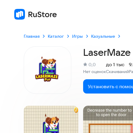
Главная
Каталог
Игры
Казуальные
LaserMaze
(
)
0,0
до 1 тыс
9
Рейтинг:
Нет оценок
Скачиваний
Р
:
:
Установить с помо
Скриншоты