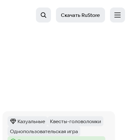
Скачать
RuStore
Казуальные
Квесты-головоломки
Категория
:
Тег
:
Однопользовательская игра
Тег
: