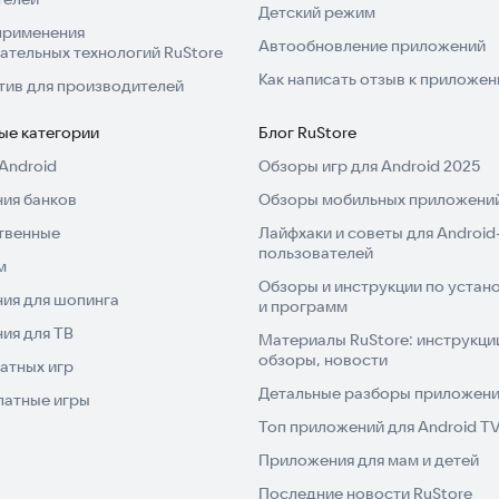
Детский режим
применения
Автообновление приложений
ательных технологий RuStore
Как написать отзыв к приложе
тив для производителей
ые категории
Блог RuStore
Android
Обзоры игр для Android 2025
ия банков
Обзоры мобильных приложений
твенные
Лайфхаки и советы для Android
пользователей
м
Обзоры и инструкции по устано
ия для шопинга
и программ
ия для ТВ
Материалы RuStore: инструкци
обзоры, новости
атных игр
Детальные разборы приложений
латные игры
Топ приложений для Android T
Приложения для мам и детей
Последние новости RuStore