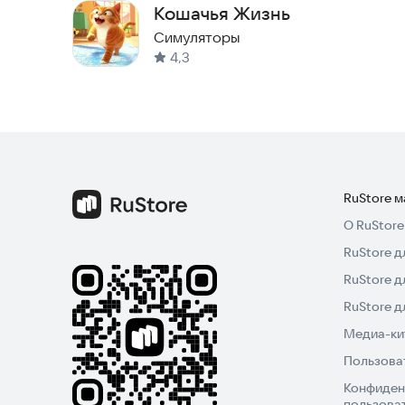
Кошачья Жизнь
Симуляторы
4,3
RuStore 
О RuStore
RuStore д
RuStore д
RuStore 
Медиа-кит
Пользова
Конфиден
пользова