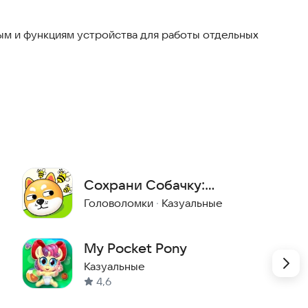
м и функциям устройства для работы отдельных
Сохрани Собачку:
Головоломка!
Головоломки
·
Казуальные
My Pocket Pony
Казуальные
4,6