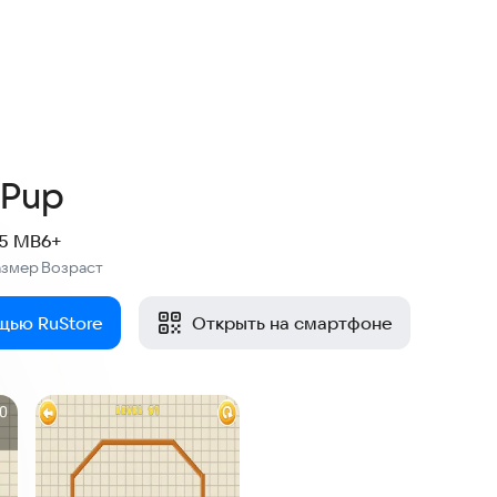
 Pup
.5 MB
6+
азмер
Возраст
:
щью RuStore
Открыть на смартфоне