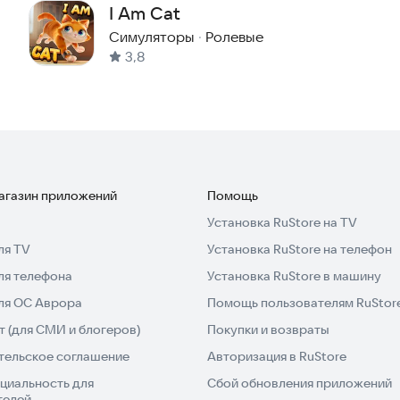
I Am Cat
Симуляторы
·
Ролевые
3,8
магазин приложений
Помощь
Установка RuStore на TV
ля TV
Установка RuStore на телефон
ля телефона
Установка RuStore в машину
для ОС Аврора
Помощь пользователям RuStor
 (для СМИ и блогеров)
Покупки и возвраты
тельское соглашение
Авторизация в RuStore
циальность для
Сбой обновления приложений
телей