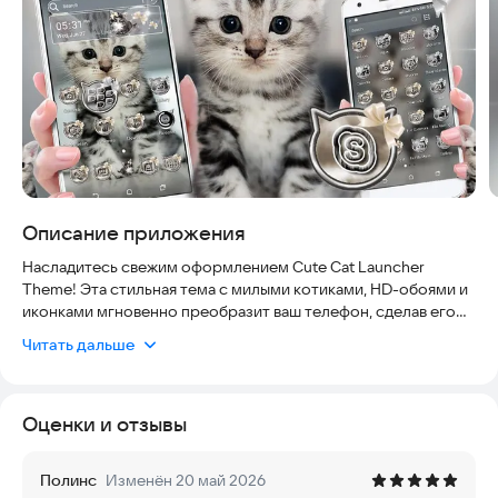
Описание приложения
Насладитесь свежим оформлением Cute Cat Launcher
Theme! Эта стильная тема с милыми котиками, HD-обоями и
иконками мгновенно преобразит ваш телефон, сделав его
вид более естественным и привлекательным. Вы можете
Читать дальше
быть уверены в безопасности: приложение работает без
доступа к вашим личным данным и не требует сложных
разрешений, а удобный интерфейс позволяет легко
Оценки и отзывы
настраивать элементы за считанные секунды. Тема актуальна
для всех современных смартфонов и постоянно
обновляется новыми дизайнами.
Полинс
Изменён 20 май 2026