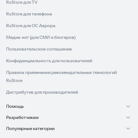
RuStore для TV
RuStore для телефона
RuStore для ОС Аврора
Медиа-кит (для СМИ и блогеров)
Пользовательское соглашение
Конфиденциальность для пользователей
Правила применения рекомендательных технологий
RuStore
Дистрибутив для производителей
Помощь
Разработчикам
Установка RuStore на TV
Популярные категории
Зарабатывать с RuStore
Установка RuStore на телефон