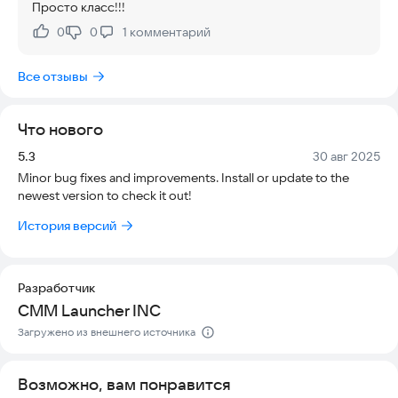
Просто класс!!!
В наборе вас ждут:
* Яркие HD-картинки для фона.
0
0
1
комментарий
Нравится:
Не нравится:
* Кастомные иконки для популярных приложений.
* Эффектные 3D-эффекты для живого вида.
Все отзывы
* Возможность уникально оформить экран блокировки.
Тема полностью совместима со всеми моделями Android,
Что нового
помогая организовать рабочий стол и сделать устройство
более эстетичным. Регулярные обновления и специальные
Версия:
Дата:
5.3
30 авг 2025
праздничные дизайны создадут уютную атмосферу на
Minor bug fixes and improvements. Install or update to the
вашем смартфоне.
newest version to check it out!
Попробуйте Cute Cat Launcher Theme прямо сейчас и
История версий
превратите свой телефон в уютное пространство с
любимыми котиками!
Разработчик
CMM Launcher INC
Загружено из внешнего источника
Возможно, вам понравится