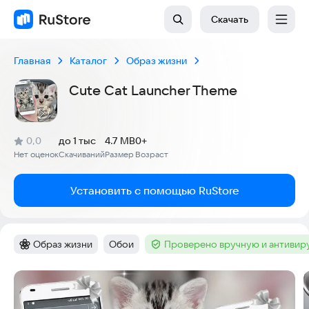
Скачать
Главная
Каталог
Образ жизни
Cute Cat Launcher Theme
(
)
0,0
до 1 тыс
4.7 MB
0+
Рейтинг:
Нет оценок
Скачиваний
Размер
Возраст
:
:
:
Установить с помощью RuStore
Образ жизни
Обои
Проверено вручную и антивир
Категория
:
Тег
:
Тег
:
Скриншоты